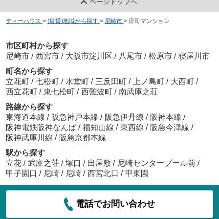
ページトップへ
ティーハウス
>
(賃貸)地域から探す
>
尼崎市
>
庄司マンション
市区町村から探す
尼崎市
/
西宮市
/
大阪市淀川区
/
八尾市
/
松原市
/
寝屋川市
町名から探す
立花町
/
七松町
/
水堂町
/
三反田町
/
上ノ島町
/
大西町
/
西立花町
/
東七松町
/
西難波町
/
南武庫之荘
路線から探す
東海道本線
/
阪急神戸本線
/
阪急伊丹線
/
阪神本線
/
阪神電鉄阪神なんば
/
福知山線
/
東西線
/
阪急今津線
/
阪神武庫川線
/
阪急京都本線
駅から探す
立花
/
武庫之荘
/
塚口
/
出屋敷
/
尼崎センタープール前
/
甲子園口
/
尼崎
/
尼崎
/
西宮北口
/
甲東園
電話でお問い合わせ