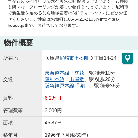
車をお持ちの方には必要不可欠な駐輪場もございます。お掃除
も楽々な、フローリングが嬉しい物件となっています。尼崎市
で新生活を始めるなら地域密着の(株)ティーハウスにぜひお任
せください。ご連絡はお気軽に06-6421-2103かinfo@tea-
house.jpまで。お待ちしております。
物件概要
所在地
兵庫県
尼崎市
七松町
３丁目14-24
東海道本線
「
立花
」駅 徒歩10分
交通
阪神本線
「
出屋敷
」駅 徒歩26分
阪急神戸本線
「
塚口
」駅 徒歩36分
賃料
6.2万円
管理費等
3,000円
面積
45.87㎡
築年月
1996年 7月(築30年)