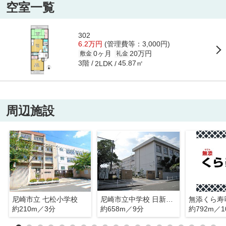
空室一覧
302
6.2万円
(管理費等：3,000円)
0ヶ月
20万円
敷金
礼金
3階
45.87㎡
2LDK
周辺施設
尼崎市立 七松小学校
尼崎市立中学校 日新中学校
無添くら寿
約210m／3分
約658m／9分
約792m／1