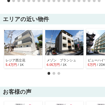
エリアの近い物件
レジア西立花
メゾン ブランシュ
ビューハイ
5.4
万
円
/ 1K
6.05
万
円
/ 1K
5
万
円
/ 2D
お客様の声