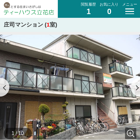
閲覧履歴
お気に入り
メニュー
1
0
庄司マンション (
1
室)
1 / 10