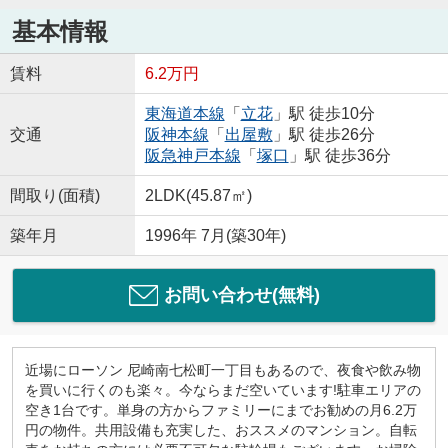
基本情報
賃料
6.2万円
東海道本線
「
立花
」駅 徒歩10分
交通
阪神本線
「
出屋敷
」駅 徒歩26分
阪急神戸本線
「
塚口
」駅 徒歩36分
間取り(面積)
2LDK(45.87㎡)
築年月
1996年 7月(築30年)
お問い合わせ(無料)
近場にローソン 尼崎南七松町一丁目もあるので、夜食や飲み物
を買いに行くのも楽々。今ならまだ空いています!駐車エリアの
空き1台です。単身の方からファミリーにまでお勧めの月6.2万
円の物件。共用設備も充実した、おススメのマンション。自転