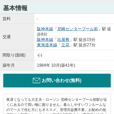
基本情報
賃料
-
阪神本線
「
尼崎センタープール前
」駅 徒
歩8分
交通
阪神本線
「
出屋敷
」駅 徒歩15分
東海道本線
「
立花
」駅 徒歩27分
間取り(面積)
-(-)
築年月
1984年 10月(築41年)
お問い合わせ(無料)
夜遅くなっても大丈夫・ローソン 尼崎センタープール前駅が近
くにあるので買い物に困りません。暮らしやすいワンルームな
ので一人で住む方にもオススメ。管理共益費不要。お勧めの低