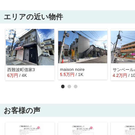
エリアの近い物件
maison noire
西難波町借家3
サンベール
5.5
万
円
/ 1K
6
万
円
/ 4K
4.2
万
円
/ 1
お客様の声