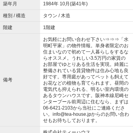
築年月
1984年 10月(築41年)
種別 / 構造
タウン / 木造
階建
1階建
お気軽にお問い合わせ下さい⇒⇒⇒「水
明町平家」の物件情報。単身者限定のお
住まいなので初めて一人暮らしをするな
らオススメ。うれしい3.5万円の家賃の
お部屋でゆとりある生活を実現。綺麗に
整備されている賃貸物件は住み心地も良
好です。専用庭があってペットも飼えて
備考
お花などの植物も育てられます。昼間の
電気代も抑えられる、明るい室内環境の
あるタウンハウスです。阪神本線尼崎セ
ンタープール前周辺に住むなら、まずは
06-6421-2103から当社にご連絡くださ
い。info@tea-house.jpからのお問い合わ
せもお待ちしております。
株式会社ティーハウス