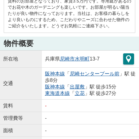
賃料のお部屋となっており、家賃3.5万円です。専用庭があるの
でお花や木のガーデニングも楽しいです。お部屋が明るい陽当
たりが良い物件になっております。当社は、お客様の暮らしを
より良いものにするため、こだわりやニーズに合わせた物件の
ご紹介をいたします。どうぞお気軽にご連絡下さい。
物件概要
所在地
兵庫県
尼崎市
水明町
13-7
阪神本線
「
尼崎センタープール前
」駅 徒
歩8分
交通
阪神本線
「
出屋敷
」駅 徒歩15分
東海道本線
「
立花
」駅 徒歩27分
賃料
-
管理費等
-
面積
-