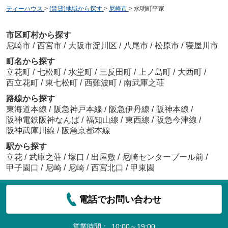
ティーハウス
>
(賃貸)地域から探す
>
尼崎市
>
水明町平家
市区町村から探す
尼崎市
/
西宮市
/
大阪市淀川区
/
八尾市
/
松原市
/
寝屋川市
町名から探す
立花町
/
七松町
/
水堂町
/
三反田町
/
上ノ島町
/
大西町
/
西立花町
/
東七松町
/
西難波町
/
南武庫之荘
路線から探す
東海道本線
/
阪急神戸本線
/
阪急伊丹線
/
阪神本線
/
阪神電鉄阪神なんば
/
福知山線
/
東西線
/
阪急今津線
/
阪神武庫川線
/
阪急京都本線
駅から探す
立花
/
武庫之荘
/
塚口
/
出屋敷
/
尼崎センタープール前
/
甲子園口
/
尼崎
/
尼崎
/
西宮北口
/
甲東園
電話でお問い合わせ
営業時間：
10:00～19:00