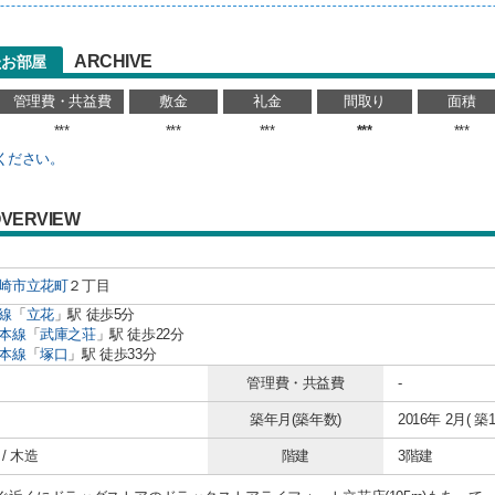
ARCHIVE
たお部屋
管理費・共益費
敷金
礼金
間取り
面積
***
***
***
***
***
ください。
VERVIEW
崎市
立花町
２丁目
線
「
立花
」駅 徒歩5分
本線
「
武庫之荘
」駅 徒歩22分
本線
「
塚口
」駅 徒歩33分
管理費・共益費
-
築年月(築年数)
2016年 2月( 築1
/ 木造
階建
3階建