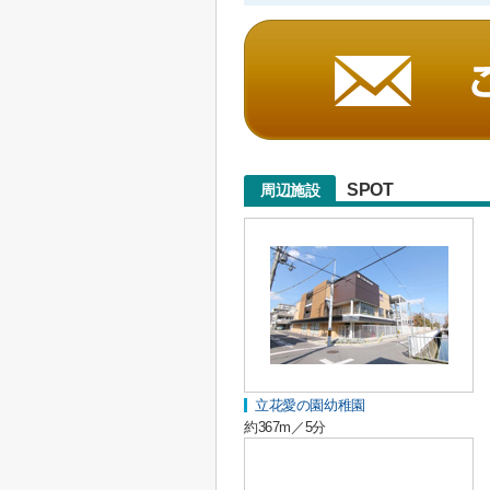
SPOT
周辺施設
立花愛の園幼稚園
約367m／5分