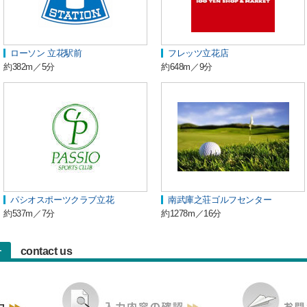
ローソン 立花駅前
フレッツ立花店
約382m／5分
約648m／9分
パシオスポーツクラブ立花
南武庫之荘ゴルフセンター
約537m／7分
約1278m／16分
contact us
せ