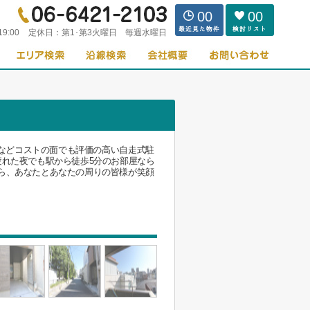
00
00
19:00
定休日：
第1･第3火曜日 毎週水曜日
費などコストの面でも評価の高い自走式駐
疲れた夜でも駅から徒歩5分のお部屋なら
ら、あなたとあなたの周りの皆様が笑顔