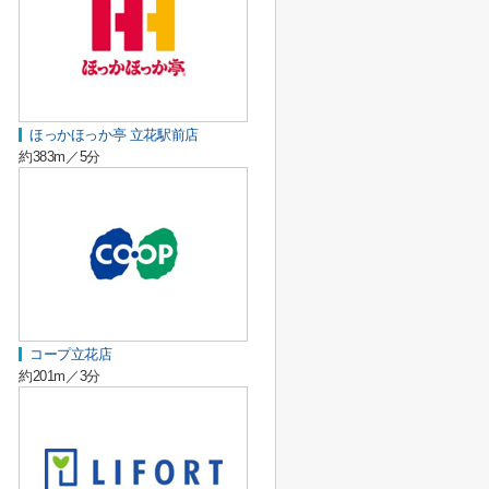
ほっかほっか亭 立花駅前店
約383m／5分
コープ立花店
約201m／3分