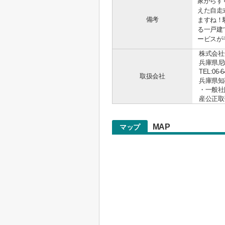
家からす
えた自走
備考
ますね！
る一戸建
ービスがモ
株式会社
兵庫県尼
TEL:06-6
取扱会社
兵庫県知事 
・一般社
産公正取
MAP
マップ