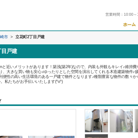
営業時間：
10:00～
崎市
>
立花町2丁目戸建
丁目戸建
7mと近いメリットがあります！築浅(築2年)なので、内装も外観もキレイ♪維持
り、大きな買い物も安心♪ゆったりとした空間を演出してくれる木造建築物件♪
利便性の高い生活環境のある一戸建て物件となります♪種類豊富な物件の数々か
私たちがお手伝いいたします(^o^)
Y