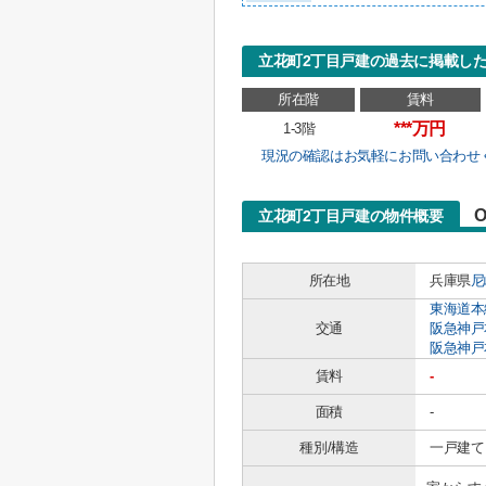
立花町2丁目戸建の過去に掲載し
所在階
賃料
***万円
1-3階
現況の確認はお気軽にお問い合わせ
O
立花町2丁目戸建の物件概要
所在地
兵庫県
尼
東海道本
交通
阪急神戸
阪急神戸
賃料
-
面積
-
種別/構造
一戸建て 