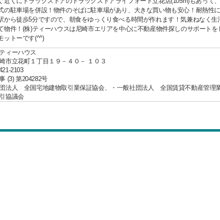
ぐ近くにドラッグストアのドラックストアライフォート立花店(105m)もあって
式の駐車場を併設！物件のそばに駐車場があり、大きな買い物も安心！耐熱性
駅から徒歩5分ですので、朝食をゆっくり食べる時間が作れます！気兼ねなく生
て物件！(株)ティーハウスは尼崎市エリアを中心に不動産物件探しのサポート
ットーです(^^)
ティーハウス
崎市立花町１丁目１９－４０－ １０３
421-2103
(3) 第204282号
団法人 全国宅地建物取引業保証協会、・一般社団法人 全国賃貸不動産管理
引協議会