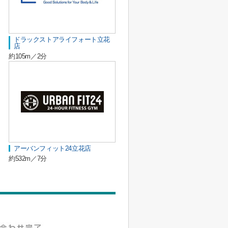
ドラックストアライフォート立花
店
約105m／2分
アーバンフィット24立花店
約532m／7分