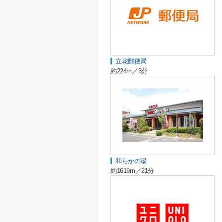
立花郵便局
約224m／3分
和らかの湯
約1619m／21分