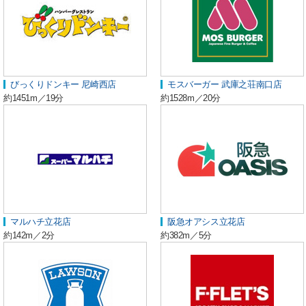
びっくりドンキー 尼崎西店
モスバーガー 武庫之荘南口店
約1451m／19分
約1528m／20分
マルハチ立花店
阪急オアシス立花店
約142m／2分
約382m／5分