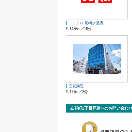
ユニクロ 尼崎水堂店
約1486m／19分
立花病院
約177m／3分
立花町2丁目戸建へのお問い合わ