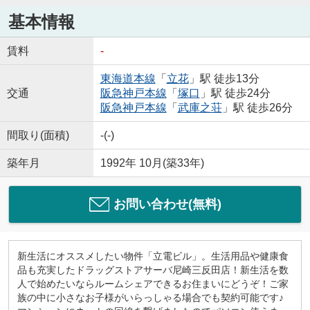
基本情報
賃料
-
東海道本線
「
立花
」駅 徒歩13分
交通
阪急神戸本線
「
塚口
」駅 徒歩24分
阪急神戸本線
「
武庫之荘
」駅 徒歩26分
間取り(面積)
-(-)
築年月
1992年 10月(築33年)
お問い合わせ(無料)
新生活にオススメしたい物件「立電ビル」。生活用品や健康食
品も充実したドラッグストアサーバ尼崎三反田店！新生活を数
人で始めたいならルームシェアできるお住まいにどうぞ！ご家
族の中に小さなお子様がいらっしゃる場合でも契約可能です♪