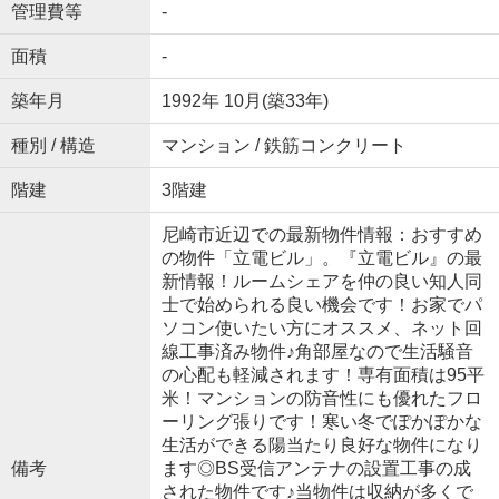
管理費等
-
面積
-
築年月
1992年 10月(築33年)
種別 / 構造
マンション / 鉄筋コンクリート
階建
3階建
尼崎市近辺での最新物件情報：おすすめ
の物件「立電ビル」。『立電ビル』の最
新情報！ルームシェアを仲の良い知人同
士で始められる良い機会です！お家でパ
ソコン使いたい方にオススメ、ネット回
線工事済み物件♪角部屋なので生活騒音
の心配も軽減されます！専有面積は95平
米！マンションの防音性にも優れたフロ
ーリング張りです！寒い冬でぽかぽかな
生活ができる陽当たり良好な物件になり
備考
ます◎BS受信アンテナの設置工事の成
された物件です♪当物件は収納が多くで