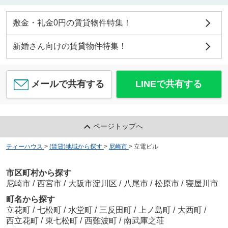
敷金・礼金0円の賃貸物件特集！
新婚さん向けの賃貸物件特集！
メールで共有する
LINEで共有する
ページトップへ
ティーハウス
>
(賃貸)地域から探す
>
尼崎市
>
立電ビル
市区町村から探す
尼崎市
/
西宮市
/
大阪市淀川区
/
八尾市
/
松原市
/
寝屋川市
町名から探す
立花町
/
七松町
/
水堂町
/
三反田町
/
上ノ島町
/
大西町
/
西立花町
/
東七松町
/
西難波町
/
南武庫之荘