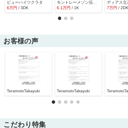
ビューハイツクラタ
モントレーメゾン伍番館
ディアス立
6
万
円
/ 3DK
6.1
万
円
/ 1K
7
万
円
/ 2D
お客様の声
TeramotoTakayuki
TeramotoTakayuki
TeramotoTa
こだわり特集