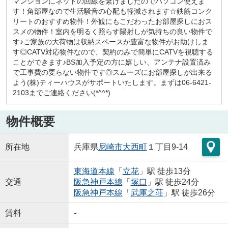
マンションにネットの回線を繋げましたのでパソコン使えま
す！角部屋なので生活騒音の心配も軽減されます☆鉄筋コンク
リートのおすすめ物件！外観にもこだわったお部屋探しにおス
スメの物件！室内を明るく照らす陽射しが気持ちの良い物件で
す♪ご家族の大荷物は収納スペースが豊富な物件がお助けしま
す◎CATV対応物件なので、契約のみで簡単にCATVを視聴する
ことができます♪BS加入予定の方に嬉しい、アンテナ設置済み
で工事費の要らない物件です◎スムーズにお部屋探しが出来る
よう(株)ティーハウスがサポートいたします。まずは06-6421-
2103までご連絡ください(*^^*)
物件概要
所在地
兵庫県
尼崎市
大西町
１丁目9-14
東海道本線
「
立花
」駅 徒歩13分
交通
阪急神戸本線
「
塚口
」駅 徒歩24分
阪急神戸本線
「
武庫之荘
」駅 徒歩26分
賃料
-