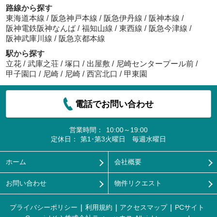
路線から探す
東海道本線
/
阪急神戸本線
/
阪急伊丹線
/
阪神本線
/
阪神電鉄阪神なんば
/
福知山線
/
東西線
/
阪急今津線
/
阪神武庫川線
/
阪急京都本線
駅から探す
立花
/
武庫之荘
/
塚口
/
出屋敷
/
尼崎センタープール前
/
甲子園口
/
尼崎
/
尼崎
/
西宮北口
/
甲東園
電話でお問い合わせ
営業時間：
10:00～19:00
定休日：
第1･第3火曜日 毎週水曜日
ホーム
会社概要
お問い合わせ
物件リクエスト
プライバシーポリシー
利用規約
アクセスマップ
PCサイト