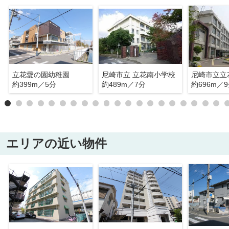
立花愛の園幼稚園
尼崎市立 立花南小学校
尼崎市立立
約399m／5分
約489m／7分
約696m／
エリアの近い物件