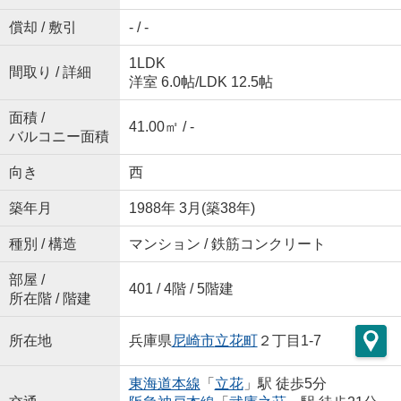
償却 / 敷引
- / -
1LDK
間取り / 詳細
洋室 6.0帖
/
LDK 12.5帖
面積 /
41.00㎡ / -
バルコニー面積
向き
西
築年月
1988年 3月(築38年)
種別 / 構造
マンション / 鉄筋コンクリート
部屋 /
401 / 4階 / 5階建
所在階 / 階建
所在地
兵庫県
尼崎市
立花町
２丁目1-7
東海道本線
「
立花
」駅 徒歩5分