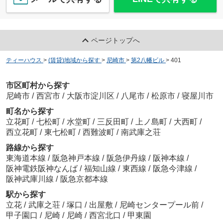
ページトップへ
ティーハウス
>
(賃貸)地域から探す
>
尼崎市
>
第2八幡ビル
>
401
市区町村から探す
尼崎市
/
西宮市
/
大阪市淀川区
/
八尾市
/
松原市
/
寝屋川市
町名から探す
立花町
/
七松町
/
水堂町
/
三反田町
/
上ノ島町
/
大西町
/
西立花町
/
東七松町
/
西難波町
/
南武庫之荘
路線から探す
東海道本線
/
阪急神戸本線
/
阪急伊丹線
/
阪神本線
/
阪神電鉄阪神なんば
/
福知山線
/
東西線
/
阪急今津線
/
阪神武庫川線
/
阪急京都本線
駅から探す
立花
/
武庫之荘
/
塚口
/
出屋敷
/
尼崎センタープール前
/
甲子園口
/
尼崎
/
尼崎
/
西宮北口
/
甲東園