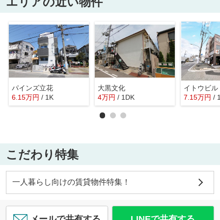
エリアの近い物件
パインズ立花
大黒文化
イトウビル
6.15
万
円
/ 1K
4
万
円
/ 1DK
7.15
万
円
/
こだわり特集
一人暮らし向けの賃貸物件特集！
メールで共有する
LINEで共有する