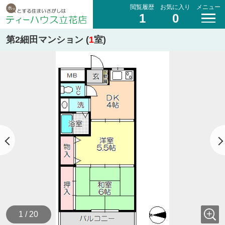
閲覧履歴
お気に入り
メニュー
1
0
第2細田マンション (
1
室)
1 / 20