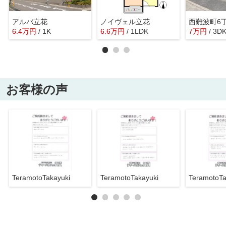
アルバ立花
ノイヴェル立花
西難波町6
6.4
万
円
/ 1K
6.6
万
円
/ 1LDK
7
万
円
/ 3D
お客様の声
TeramotoTakayuki
TeramotoTakayuki
TeramotoTa