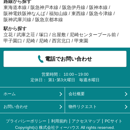
路線から探す
東海道本線
/
阪急神戸本線
/
阪急伊丹線
/
阪神本線
/
阪神電鉄阪神なんば
/
福知山線
/
東西線
/
阪急今津線
/
阪神武庫川線
/
阪急京都本線
駅から探す
立花
/
武庫之荘
/
塚口
/
出屋敷
/
尼崎センタープール前
/
甲子園口
/
尼崎
/
尼崎
/
西宮北口
/
甲東園
電話でお問い合わせ
営業時間：
10:00～19:00
定休日：
第1･第3火曜日 毎週水曜日
ホーム
会社概要
お問い合わせ
物件リクエスト
プライバシーポリシー
利用規約
アクセスマップ
PCサイト
Copyright(c) 株式会社ティーハウス All rights reserved.