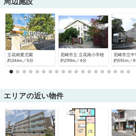
周辺施設
立花南愛児園
尼崎市立 立花南小学校
約344m／5分
約299m／4分
約591m／
エリアの近い物件