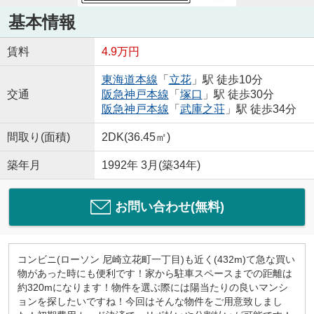
基本情報
賃料
4.9万円
東海道本線
「
立花
」駅 徒歩10分
交通
阪急神戸本線
「
塚口
」駅 徒歩30分
阪急神戸本線
「
武庫之荘
」駅 徒歩34分
間取り(面積)
2DK(36.45㎡)
築年月
1992年 3月(築34年)
お問い合わせ(無料)
コンビニ(ローソン 尼崎立花町一丁目)も近く(432m)て急な買い
物があった時にも便利です！家から駐車スペースまでの距離は
約320mになります！物件を選ぶ際には陽当たりの良いマンシ
ョンを探したいですね！今回はそんな物件をご用意致しまし