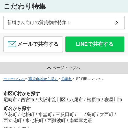
こだわり特集
新婚さん向けの賃貸物件特集！
メールで共有する
LINEで共有する
ページトップへ
ティーハウス
>
(賃貸)地域から探す
>
尼崎市
>
第2細田マンション
市区町村から探す
尼崎市
/
西宮市
/
大阪市淀川区
/
八尾市
/
松原市
/
寝屋川市
町名から探す
立花町
/
七松町
/
水堂町
/
三反田町
/
上ノ島町
/
大西町
/
西立花町
/
東七松町
/
西難波町
/
南武庫之荘