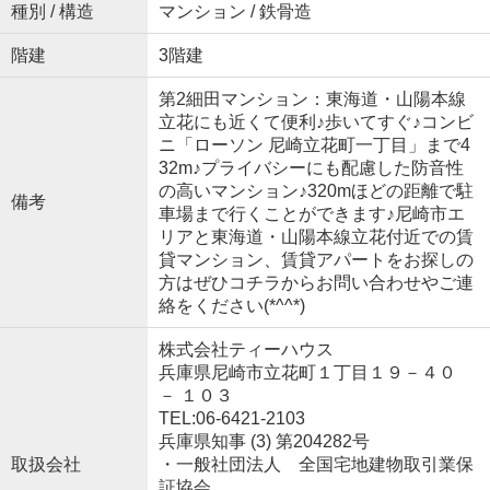
種別 / 構造
マンション / 鉄骨造
階建
3階建
第2細田マンション：東海道・山陽本線
立花にも近くて便利♪歩いてすぐ♪コンビ
ニ「ローソン 尼崎立花町一丁目」まで4
32m♪プライバシーにも配慮した防音性
の高いマンション♪320mほどの距離で駐
備考
車場まで行くことができます♪尼崎市エ
リアと東海道・山陽本線立花付近での賃
貸マンション、賃貸アパートをお探しの
方はぜひコチラからお問い合わせやご連
絡をください(*^^*)
株式会社ティーハウス
兵庫県尼崎市立花町１丁目１９－４０
－ １０３
TEL:06-6421-2103
兵庫県知事 (3) 第204282号
取扱会社
・一般社団法人 全国宅地建物取引業保
証協会