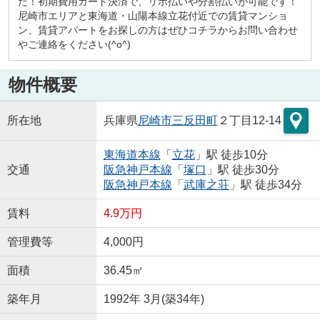
た！初期費用カード決済で、リボ払いや分割払いが可能です！
尼崎市エリアと東海道・山陽本線立花付近での賃貸マンショ
ン、賃貸アパートをお探しの方はぜひコチラからお問い合わせ
やご連絡をください(^o^)
物件概要
所在地
兵庫県
尼崎市
三反田町
２丁目12-14
東海道本線
「
立花
」駅 徒歩10分
交通
阪急神戸本線
「
塚口
」駅 徒歩30分
阪急神戸本線
「
武庫之荘
」駅 徒歩34分
賃料
4.9万円
管理費等
4,000円
面積
36.45㎡
築年月
1992年 3月(築34年)