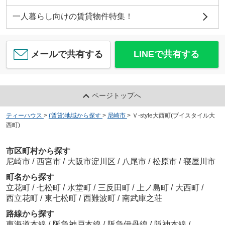
一人暮らし向けの賃貸物件特集！
メールで共有する
LINEで共有する
ページトップへ
ティーハウス
>
(賃貸)地域から探す
>
尼崎市
>
Ｖ-style大西町(ブイスタイル大
西町)
市区町村から探す
尼崎市
/
西宮市
/
大阪市淀川区
/
八尾市
/
松原市
/
寝屋川市
町名から探す
立花町
/
七松町
/
水堂町
/
三反田町
/
上ノ島町
/
大西町
/
西立花町
/
東七松町
/
西難波町
/
南武庫之荘
路線から探す
東海道本線
/
阪急神戸本線
/
阪急伊丹線
/
阪神本線
/