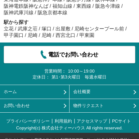
阪神電鉄阪神なんば
/
福知山線
/
東西線
/
阪急今津線
/
阪神武庫川線
/
阪急京都本線
駅から探す
立花
/
武庫之荘
/
塚口
/
出屋敷
/
尼崎センタープール前
/
甲子園口
/
尼崎
/
尼崎
/
西宮北口
/
甲東園
電話でお問い合わせ
営業時間：
10:00～19:00
定休日：
第1･第3火曜日 毎週水曜日
ホーム
会社概要
お問い合わせ
物件リクエスト
プライバシーポリシー
利用規約
アクセスマップ
PCサイト
Copyright(c) 株式会社ティーハウス All rights reserved.