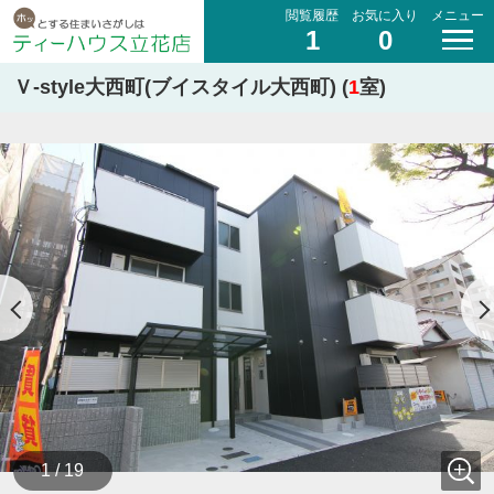
閲覧履歴
お気に入り
メニュー
1
0
Ｖ-style大西町(ブイスタイル大西町) (
1
室)
1 / 19