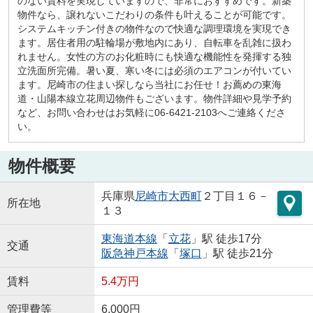
のない賃料を実現していますので、非常におすすめです。新築
物件なら、譲れないこだわりの条件も叶えることが可能です。
システムキッチン付きの物件なので快適な調理環境を実現でき
ます。居住者用の駐輪場が敷地内にあり、自転車を乱雑に扱わ
れません。女性の方のお化粧時にも快適な機能性を発揮する独
立洗面所完備。暑い夏、寒い冬には必須のエアコンが付いてい
ます。尼崎市の住まい探しなら当社にお任せ！お薦めの東海
道・山陽本線立花周辺物件もございます。物件詳細や見学予約
など、お問い合わせはお気軽に06-6421-2103へご連絡くださ
い。
物件概要
兵庫県
尼崎市
大西町
２丁目１６－
所在地
１３
東海道本線
「
立花
」駅 徒歩17分
交通
阪急神戸本線
「
塚口
」駅 徒歩21分
賃料
5.4万円
管理費等
6,000円