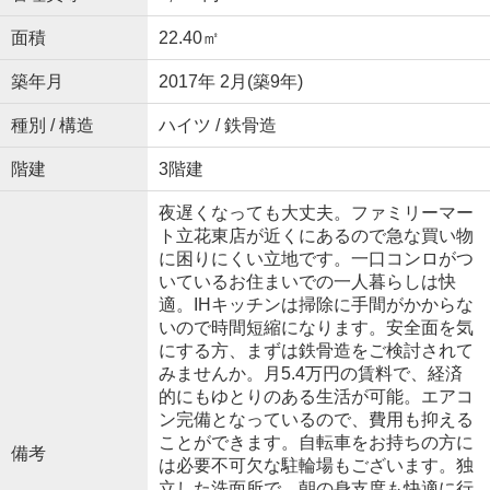
面積
22.40㎡
築年月
2017年 2月(築9年)
種別 / 構造
ハイツ / 鉄骨造
階建
3階建
夜遅くなっても大丈夫。ファミリーマー
ト立花東店が近くにあるので急な買い物
に困りにくい立地です。一口コンロがつ
いているお住まいでの一人暮らしは快
適。IHキッチンは掃除に手間がかからな
いので時間短縮になります。安全面を気
にする方、まずは鉄骨造をご検討されて
みませんか。月5.4万円の賃料で、経済
的にもゆとりのある生活が可能。エアコ
ン完備となっているので、費用も抑える
ことができます。自転車をお持ちの方に
備考
は必要不可欠な駐輪場もございます。独
立した洗面所で、朝の身支度も快適に行