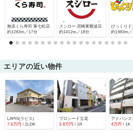
無添くら寿司 東七松店
スシロー 尼崎東難波店
約1283m／17分
約1412m／18分
約1983m／
エリアの近い物件
LAPIS(ラピス)
プロシード立花
アドバンス
7.5
万
円
/ 2LDK
3.8
万
円
/ 1R
4
万
円
/ 1K