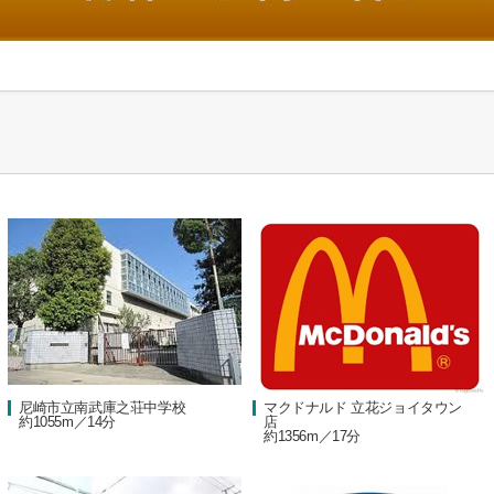
尼崎市立南武庫之荘中学校
マクドナルド 立花ジョイタウン
約1055m／14分
店
約1356m／17分