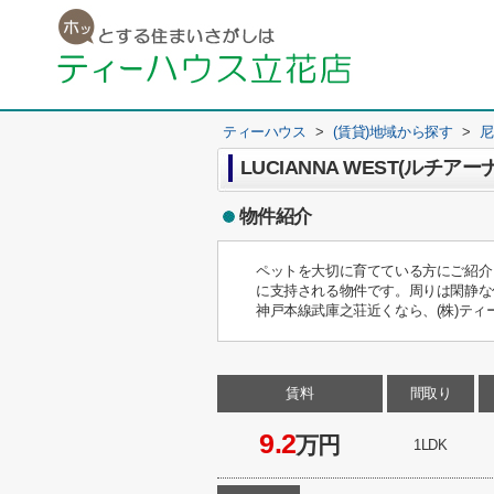
ティーハウス
>
(賃貸)地域から探す
>
尼
LUCIANNA WEST(ルチア
物件紹介
ペットを大切に育てている方にご紹介
に支持される物件です。周りは閑静な
神戸本線武庫之荘近くなら、(株)テ
賃料
間取り
9.2
万円
1LDK