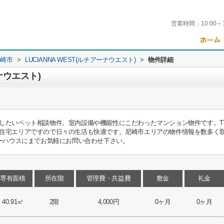
営業時間：
10:00～
崎市
>
LUCIANNA WEST(ルチアーナウエスト)
>
物件詳細
ーナウエスト)
したいペット相談物件。室内設備や機能性にこだわったマンション物件です。T
住宅エリアですので日々の生活も快適です。尼崎市エリアの物件情報を数多く
ィーハウスにまでお気軽にお問い合わせ下さい。
専有面積
所在階
管理費・共益費
敷金
礼金
40.91㎡
2階
4,000円
0ヶ月
0ヶ月