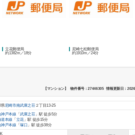
立花郵便局
尼崎七松郵便局
約1382m／18分
約1910m／24分
【マンション】
物件番号：27446305
情報更新日：2026
庫県
尼崎市
南武庫之荘
２丁目13-25
急神戸本線
「
武庫之荘
」駅 徒歩5分
海道本線
「
立花
」駅 徒歩15分
急神戸本線
「
塚口
」駅 徒歩38分
DK