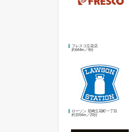
フレスコ立花店
約644m／9分
ローソン 尼崎立花町一丁目
約1554m／20分