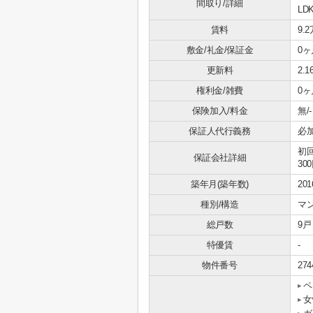
間取り/詳細
LDK
賃料
9.
敷金/礼金/保証金
0ヶ
更新料
2.
権利金/雑費
0ヶ
保険加入/料金
無/-
保証人代行義務
必
初
保証会社詳細
30
築年月(築年数)
20
種別/構造
マ
総戸数
9戸
特優賃
-
物件番号
274
ペ
女