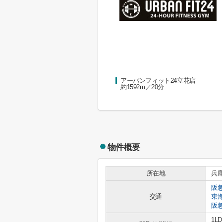
アーバンフィット24立花店
約1592m／20分
物件概要
所在地
兵
阪
交通
東
阪
1L