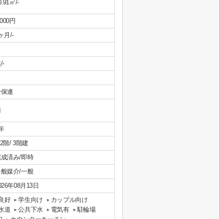
0.91㎡/-
,000円
ヶ月/-
/-
全保連
南
年
/ 2階/ 3階建
完成済み/即時
一般媒介/一般
026年08月13日
良好
学生向け
カップル向け
水道
公共下水
電気有
駐輪場