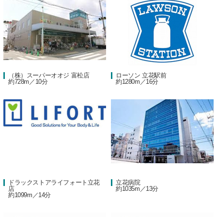
（株）スーパーオオジ 富松店
ローソン 立花駅前
約728m／10分
約1280m／16分
ドラックストアライフォート立花
立花病院
店
約1035m／13分
約1099m／14分