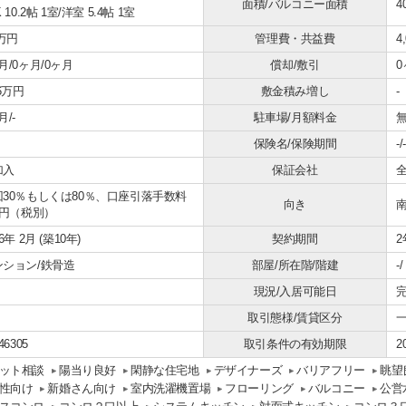
面積/バルコニー面積
4
 10.2帖 1室
/
洋室 5.4帖 1室
2万円
管理費・共益費
4
月/0ヶ月/0ヶ月
償却/敷引
0
16万円
敷金積み増し
-
月/-
駐車場/月額料金
無
保険名/保険期間
-/-
加入
保証会社
回30％もしくは80％、口座引落手数料
向き
0円（税別）
16年 2月 (築10年)
契約期間
2
ンション/鉄骨造
部屋/所在階/階建
-
現況/入居可能日
取引態様/賃貸区分
46305
取引条件の有効期限
2
ット相談
陽当り良好
閑静な住宅地
デザイナーズ
バリアフリー
眺望
性向け
新婚さん向け
室内洗濯機置場
フローリング
バルコニー
公営