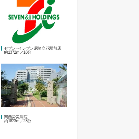
セブン−イレブン尼崎立花駅前店
約1372m／18分
関西労災病院
約1823m／23分