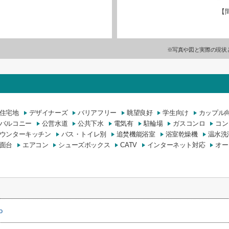
【
※写真や図と実際の現状
住宅地
デザイナーズ
バリアフリー
眺望良好
学生向け
カップル
バルコニー
公営水道
公共下水
電気有
駐輪場
ガスコンロ
コン
ウンターキッチン
バス・トイレ別
追焚機能浴室
浴室乾燥機
温水洗
面台
エアコン
シューズボックス
CATV
インターネット対応
オー
o