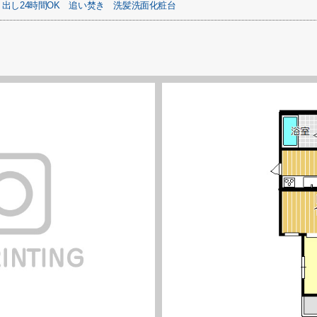
出し24時間OK
追い焚き
洗髪洗面化粧台