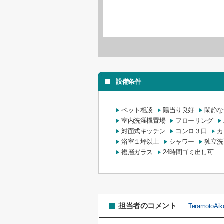
設備条件
ペット相談
陽当り良好
閑静な
室内洗濯機置場
フローリング
対面式キッチン
コンロ３口
カ
浴室１坪以上
シャワー
独立洗
複層ガラス
24時間ゴミ出し可
担当者のコメント
TeramotoAik