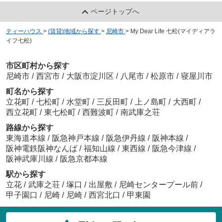
ページトップへ
ティーハウス
>
(賃貸)地域から探す
>
尼崎市
>
My Dear Life 七松(マイディアラ
イフ七松)
市区町村から探す
尼崎市
/
西宮市
/
大阪市淀川区
/
八尾市
/
松原市
/
寝屋川市
町名から探す
立花町
/
七松町
/
水堂町
/
三反田町
/
上ノ島町
/
大西町
/
西立花町
/
東七松町
/
西難波町
/
南武庫之荘
路線から探す
東海道本線
/
阪急神戸本線
/
阪急伊丹線
/
阪神本線
/
阪神電鉄阪神なんば
/
福知山線
/
東西線
/
阪急今津線
/
阪神武庫川線
/
阪急京都本線
駅から探す
立花
/
武庫之荘
/
塚口
/
出屋敷
/
尼崎センタープール前
/
甲子園口
/
尼崎
/
尼崎
/
西宮北口
/
甲東園