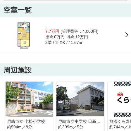
空室一覧
-
7.7万円
(管理費等：4,000円)
0万円
12万円
敷金
礼金
2階
41.67㎡
1LDK
周辺施設
尼崎市立 七松小学校
尼崎市立中学校 日新中学校
無添くら寿
約594m／8分
約399m／5分
約744m／1