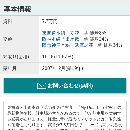
基本情報
賃料
7.7万円
東海道本線
「
立花
」駅 徒歩8分
交通
阪神本線
「
出屋敷
」駅 徒歩24分
阪急神戸本線
「
武庫之荘
」駅 徒歩34分
間取り(面積)
1LDK(41.67㎡)
築年月
2007年 2月(築19年)
お問い合わせ(無料)
東海道・山陽本線立花の新居に最適、『My Dear Life 七松』の
最新物件情報。駐車場の空きがあるので、他で駐車場を契約す
る必要がありません。軽量鉄骨の最大のメリットとは、耐久性
や耐震性になります。家賃が7.3万円台で、ニーズも高いお勧め