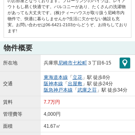
のお部屋となっております。フローリングのハイツは、レイア
ウトもし易く快適です。バルコニーがあり、たくさんの洗濯物
があっても大丈夫です。(株)ティーハウスが取り扱う尼崎市内
物件で、快適に暮らしませんか?生活に欠かせない施設も充
実。お問い合わせは06-6421-2103からどうぞ、お待ちしており
ます!
物件概要
所在地
兵庫県
尼崎市
七松町
３丁目6-15
東海道本線
「
立花
」駅 徒歩8分
交通
阪神本線
「
出屋敷
」駅 徒歩24分
阪急神戸本線
「
武庫之荘
」駅 徒歩34分
賃料
7.7万円
管理費等
4,000円
面積
41.67㎡