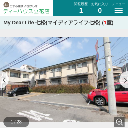
閲覧履歴
お気に入り
メニュー
1
0
My Dear Life 七松(マイディアライフ七松) (
1
室)
1 / 28