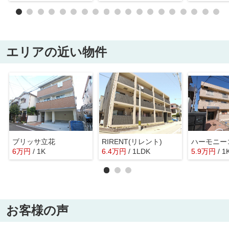
エリアの近い物件
ブリッサ立花
RIRENT(リレント)
ハーモニー
6
万
円
/ 1K
6.4
万
円
/ 1LDK
5.9
万
円
/ 1
お客様の声