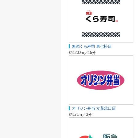
無添くら寿司 東七松店
約1200m／15分
オリジン弁当 立花北口店
約171m／3分