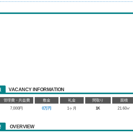
VACANCY INFORMATION
報
管理費・共益費
敷金
礼金
間取り
面積
7,000円
0万円
1ヶ月
1K
21.60㎡
OVERVIEW
要