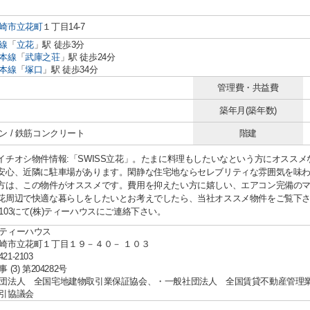
崎市
立花町
１丁目14-7
線
「
立花
」駅 徒歩3分
本線
「
武庫之荘
」駅 徒歩24分
本線
「
塚口
」駅 徒歩34分
管理費・共益費
築年月(築年数)
ン / 鉄筋コンクリート
階建
イチオシ物件情報:「SWISS立花」。たまに料理もしたいなという方にオスス
安心、近隣に駐車場があります。閑静な住宅地ならセレブリティな雰囲気を味わ
方は、この物件がオススメです。費用を抑えたい方に嬉しい、エアコン完備の
花周辺で快適な暮らしをしたいとお考えでしたら、当社オススメ物件をご覧下
21-2103にて(株)ティーハウスにご連絡下さい。
ティーハウス
崎市立花町１丁目１９－４０－ １０３
421-2103
(3) 第204282号
団法人 全国宅地建物取引業保証協会、・一般社団法人 全国賃貸不動産管理
引協議会