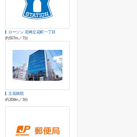
ローソン 尼崎立花町一丁目
約507m／7分
立花病院
約208m／3分