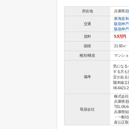
所在地
兵庫県
尼
東海道本
交通
阪急神戸
阪急神戸
賃料
5.9万円
面積
21.60㎡
種別/構造
マンショ
気になる
する方も
備考
定がある
陽本線立
06-64
株式会社
兵庫県尼
TEL:06-6
取扱会社
兵庫県知事 
・一般社
産公正取