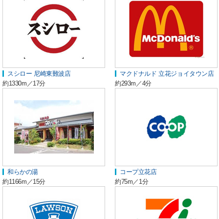
スシロー 尼崎東難波店
マクドナルド 立花ジョイタウン店
約1330m／17分
約293m／4分
和らかの湯
コープ立花店
約1166m／15分
約75m／1分