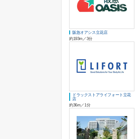
阪急オアシス立花店
約193m／3分
ドラックストアライフォート立花
店
約36m／1分