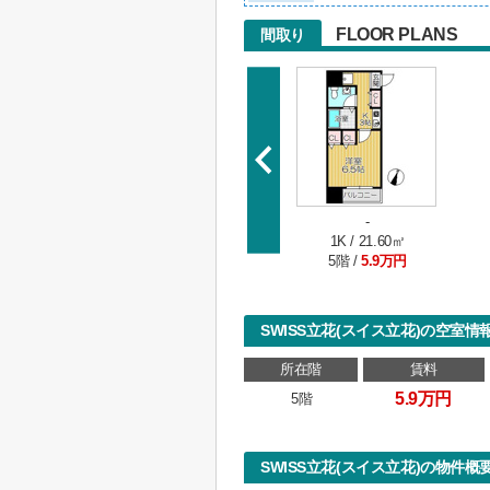
FLOOR PLANS
間取り
-
1K / 21.60㎡
5階 /
5.9万円
SWISS立花(スイス立花)の空室情
所在階
賃料
5.9万円
5階
SWISS立花(スイス立花)の物件概