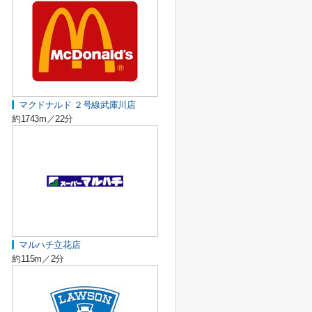
マクドナルド ２号線武庫川店
約1743m／22分
マルハチ立花店
約115m／2分