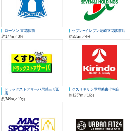
ローソン 立花駅前
セブン−イレブン尼崎立花駅前店
約177m／3分
約253m／4分
ドラッグストアサーバ尼崎三反田
クスリキリン堂尼崎東七松店
店
約1237m／16分
約749m／10分