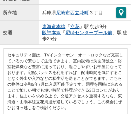
所在地
兵庫県
尼崎市
西立花町
３丁目
東海道本線
「
立花
」駅 徒歩9分
交通
阪神本線
「
尼崎センタープール前
」駅 徒
歩25分
セキュリティ面は、TVインターホン・オートロックなど充実し
ているので安心して生活できます。室内設備は洗面所独立・浴
室乾燥機など豊富に揃っており、過ごしやすいお部屋になって
おります。宅配ボックスを利用すれば、配達時間を気にするこ
となく外出や入浴などの私生活を送ることができます。こちら
の物件は令和5年7月に入居可能予定です。調理を同時に進める
ことで忙しい朝でも短い時間で料理ができる2口コンロがあり
ます。住まいを求める上で、交通アクセスを重視するなら、東
海道・山陽本線立花周辺が適しているでしょう。この機会にぜ
ひお引っ越しをご検討ください。