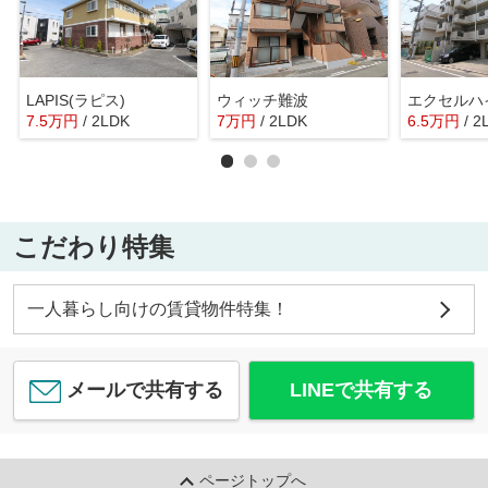
LAPIS(ラピス)
ウィッチ難波
エクセルハ
7.5
万
円
/ 2LDK
7
万
円
/ 2LDK
6.5
万
円
/ 2
こだわり特集
一人暮らし向けの賃貸物件特集！
メールで共有する
LINEで共有する
ページトップへ