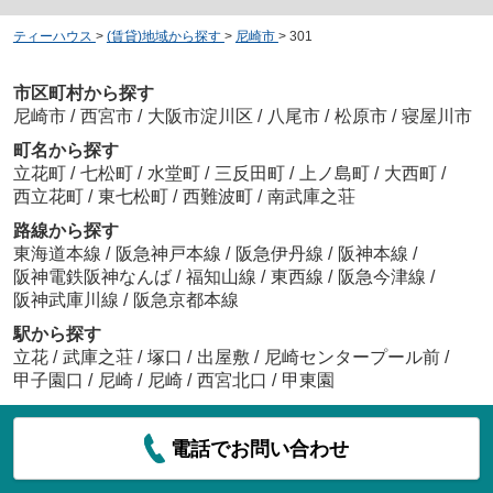
ティーハウス
>
(賃貸)地域から探す
>
尼崎市
>
301
市区町村から探す
尼崎市
/
西宮市
/
大阪市淀川区
/
八尾市
/
松原市
/
寝屋川市
町名から探す
立花町
/
七松町
/
水堂町
/
三反田町
/
上ノ島町
/
大西町
/
西立花町
/
東七松町
/
西難波町
/
南武庫之荘
路線から探す
東海道本線
/
阪急神戸本線
/
阪急伊丹線
/
阪神本線
/
阪神電鉄阪神なんば
/
福知山線
/
東西線
/
阪急今津線
/
阪神武庫川線
/
阪急京都本線
駅から探す
立花
/
武庫之荘
/
塚口
/
出屋敷
/
尼崎センタープール前
/
甲子園口
/
尼崎
/
尼崎
/
西宮北口
/
甲東園
電話でお問い合わせ