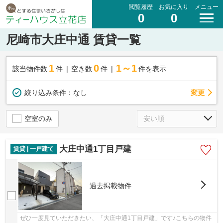
閲覧履歴
お気に入り
メニュー
0
0
尼崎市大庄中通 賃貸一覧
1
0
1～1
該当物件数
件
空き数
件
件を表示
変更
絞り込み条件：
なし
空室のみ
大庄中通1丁目戸建
賃貸 | 一戸建て
過去掲載物件
ぜひ一度見ていただきたい、「大庄中通1丁目戸建」です♪こちらの物件