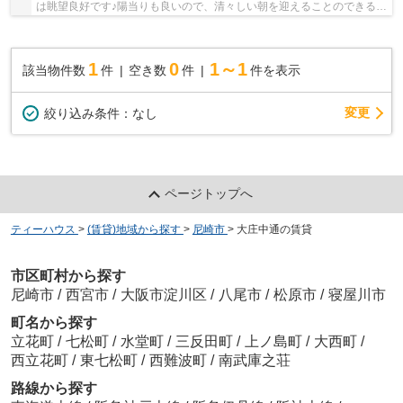
は眺望良好です♪陽当りも良いので、清々しい朝を迎えることのできる物
件です♪広々とした間取りが魅力的な、開放感...
1
0
1～1
該当物件数
件
空き数
件
件を表示
変更
絞り込み条件：
なし
ページトップへ
ティーハウス
>
(賃貸)地域から探す
>
尼崎市
>
大庄中通の賃貸
市区町村から探す
尼崎市
/
西宮市
/
大阪市淀川区
/
八尾市
/
松原市
/
寝屋川市
町名から探す
立花町
/
七松町
/
水堂町
/
三反田町
/
上ノ島町
/
大西町
/
西立花町
/
東七松町
/
西難波町
/
南武庫之荘
路線から探す