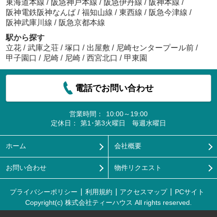
東海道本線
/
阪急神戸本線
/
阪急伊丹線
/
阪神本線
/
阪神電鉄阪神なんば
/
福知山線
/
東西線
/
阪急今津線
/
阪神武庫川線
/
阪急京都本線
駅から探す
立花
/
武庫之荘
/
塚口
/
出屋敷
/
尼崎センタープール前
/
甲子園口
/
尼崎
/
尼崎
/
西宮北口
/
甲東園
電話でお問い合わせ
営業時間：
10:00～19:00
定休日：
第1･第3火曜日 毎週水曜日
ホーム
会社概要
お問い合わせ
物件リクエスト
プライバシーポリシー
利用規約
アクセスマップ
PCサイト
Copyright(c) 株式会社ティーハウス All rights reserved.