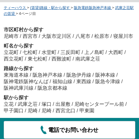
ティーハウス
>
(賃貸)路線・駅から探す
>
阪急電鉄阪急神戸本線
>
武庫之荘駅
の賃貸
>
4ページ目
市区町村から探す
尼崎市
/
西宮市
/
大阪市淀川区
/
八尾市
/
松原市
/
寝屋川市
町名から探す
立花町
/
七松町
/
水堂町
/
三反田町
/
上ノ島町
/
大西町
/
西立花町
/
東七松町
/
西難波町
/
南武庫之荘
路線から探す
東海道本線
/
阪急神戸本線
/
阪急伊丹線
/
阪神本線
/
阪神電鉄阪神なんば
/
福知山線
/
東西線
/
阪急今津線
/
阪神武庫川線
/
阪急京都本線
駅から探す
立花
/
武庫之荘
/
塚口
/
出屋敷
/
尼崎センタープール前
/
甲子園口
/
尼崎
/
尼崎
/
西宮北口
/
甲東園
電話でお問い合わせ