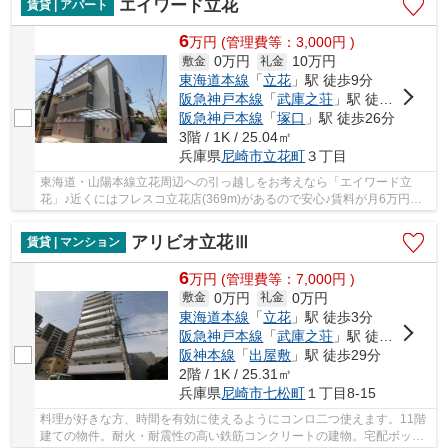
エイワード立花
賃貸 | アパート
6
万
円
(管理費等：3,000円 )
0万円
10万円
敷金
礼金
東海道本線
「
立花
」駅 徒歩9分
阪急神戸本線
「
武庫之荘
」駅 徒歩23分
阪急神戸本線
「
塚口
」駅 徒歩26分
3階 / 1K / 25.04㎡
兵庫県
尼崎市
立花町
３丁目
東海道・山陽本線立花周辺への引っ越しをお考えなら「エイワード立
花」♪近くにはフレスコ立花店(369m)があるので安心♪賃料が月6万円の
物件です♪一人暮らしをされる女性に一押しのTVイ...
アリビオ立花Ⅲ
賃貸 | マンション
6
万
円
(管理費等：7,000円 )
0万円
0万円
敷金
礼金
東海道本線
「
立花
」駅 徒歩3分
阪急神戸本線
「
武庫之荘
」駅 徒歩30分
阪神本線
「
出屋敷
」駅 徒歩29分
2階 / 1K / 25.31㎡
兵庫県
尼崎市
七松町
１丁目8-15
料理が好きな方、時間を有効に使えるようにコンロ二つ使えます。11階
建ての物件。耐火・耐震性の高い鉄筋コンクリートの建物。宅配ボック