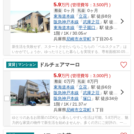
5.9
万
円
(管理費等：3,500円 )
0ヶ月
0ヶ月
敷金
礼金
東海道本線
「
立花
」駅 徒歩8分
阪急神戸本線
「
武庫之荘
」駅 徒歩13分
東海道本線
「
甲子園口
」駅 徒歩26分
1階 / 1K / 30.05㎡
兵庫県
尼崎市
水堂町
３丁目20-5
新生活を失敗せず、スタートさせたいならこちらの「ベルスクェア」は
いかがでしょうか。ゆったりとした暮らしを実現する、専有面積30.05平
米のお部屋。幅広い方に好評のフローリング張...
ドルチェアマーロ
賃貸 | マンション
5.9
万
円
(管理費等：3,000円 )
0万円
8万円
敷金
礼金
東海道本線
「
立花
」駅 徒歩6分
阪急神戸本線
「
武庫之荘
」駅 徒歩31分
阪急神戸本線
「
塚口
」駅 徒歩34分
1階 / 1K / 21.37㎡
兵庫県
尼崎市
立花町
１丁目
ゆとりのあるお部屋の1DKなら暮らしやすい生活は可能。5.8万円と、魅
力的な家賃の物件で新生活を始めませんか。多くの方にご好評の、一押
しのバルコニー物件となっています。契約のみ...