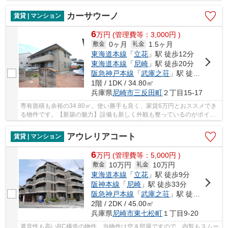
スは、最近とてもお問い合わせの多い設備です...
カーサウーノ
賃貸 | マンション
6
万
円
(管理費等：3,000円 )
0ヶ月
1.5ヶ月
敷金
礼金
東海道本線
「
立花
」駅 徒歩12分
東海道本線
「
尼崎
」駅 徒歩20分
阪急神戸本線
「
武庫之荘
」駅 徒歩30分
1階 / 1DK / 34.80㎡
兵庫県
尼崎市
三反田町
２丁目15-17
専有面積も余裕の34.80㎡。使い勝手も良く、家賃6万円とおススメでき
る物件です。【新築の魅力】設備も新しく外観も整っているのがポイン
ト。駐輪場が付いているので、自転車を安心し...
アウレリアコート
賃貸 | マンション
6
万
円
(管理費等：5,000円 )
10万円
10万円
敷金
礼金
東海道本線
「
立花
」駅 徒歩9分
阪神本線
「
尼崎
」駅 徒歩33分
阪急神戸本線
「
武庫之荘
」駅 徒歩34分
2階 / 2DK / 45.00㎡
兵庫県
尼崎市
東七松町
１丁目9-20
遮音性も高いRC構造の物件。当物件は空き部屋ですので、内覧もスムー