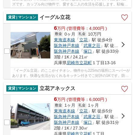
ズです。カップル向け物件で、愛する二人の生活を応援します。駐輪場
がついているので、自慢の自転車の管理も心配...
イーグル立花
賃貸 | マンション
6
万
円
(管理費等：4,000円 )
0ヶ月
10万円
敷金
礼金
東海道本線
「
立花
」駅 徒歩4分
阪急神戸本線
「
武庫之荘
」駅 徒歩26分
阪急神戸本線
「
塚口
」駅 徒歩33分
3階 / 1K / 24.21㎡
兵庫県
尼崎市
立花町
１丁目13-16
「イーグル立花」のここがイチオシ。物件から225mの場所にスーパーが
あります。快適な生活がおくれるキッチン付きでご好評の1Kです。防犯
対策をしっかりしたいならオートロック付きの...
立花アネックス
賃貸 | マンション
6
万
円
(管理費等：6,000円 )
1ヶ月
1ヶ月
敷金
礼金
東海道本線
「
立花
」駅 徒歩5分
阪急神戸本線
「
武庫之荘
」駅 徒歩27分
阪急神戸本線
「
塚口
」駅 徒歩31分
2階 / 1K / 27.30㎡
兵庫県
尼崎市
立花町
１丁目