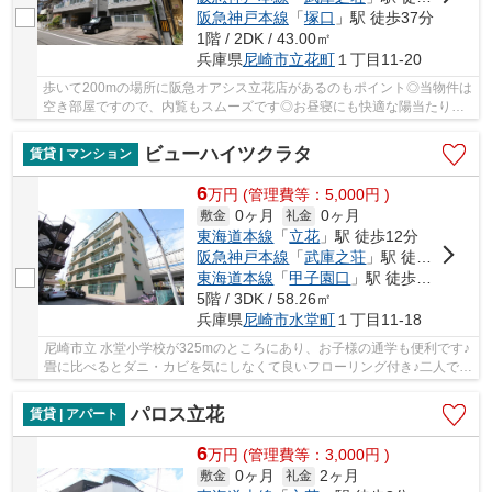
阪急神戸本線
「
塚口
」駅 徒歩37分
1階 / 2DK / 43.00㎡
兵庫県
尼崎市
立花町
１丁目11-20
歩いて200mの場所に阪急オアシス立花店があるのもポイント◎当物件は
空き部屋ですので、内覧もスムーズです◎お昼寝にも快適な陽当たりが
いい物件になります◎マンションタイプの物件でセ...
ビューハイツクラタ
賃貸 | マンション
6
万
円
(管理費等：5,000円 )
0ヶ月
0ヶ月
敷金
礼金
東海道本線
「
立花
」駅 徒歩12分
阪急神戸本線
「
武庫之荘
」駅 徒歩16分
東海道本線
「
甲子園口
」駅 徒歩29分
5階 / 3DK / 58.26㎡
兵庫県
尼崎市
水堂町
１丁目11-18
尼崎市立 水堂小学校が325mのところにあり、お子様の通学も便利です♪
畳に比べるとダニ・カビを気にしなくて良いフローリング付き♪二人で入
居して光熱費も生活費も抑えられるお住まい♪...
パロス立花
賃貸 | アパート
6
万
円
(管理費等：3,000円 )
0ヶ月
2ヶ月
敷金
礼金