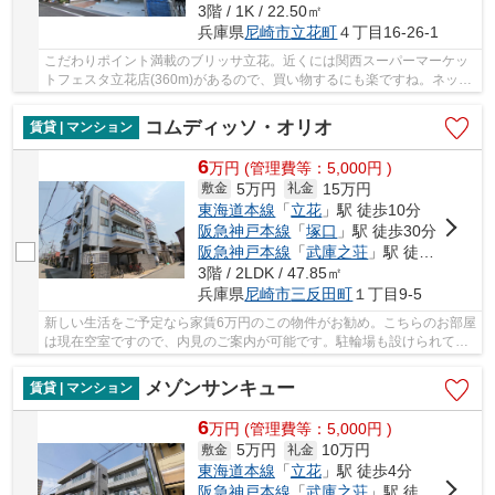
3階 / 1K / 22.50㎡
兵庫県
尼崎市
立花町
４丁目16-26-1
こだわりポイント満載のブリッサ立花。近くには関西スーパーマーケッ
トフェスタ立花店(360m)があるので、買い物するにも楽ですね。ネット
の回線を導入しています、パソコンが使えて暮...
コムディッソ・オリオ
賃貸 | マンション
6
万
円
(管理費等：5,000円 )
5万円
15万円
敷金
礼金
東海道本線
「
立花
」駅 徒歩10分
阪急神戸本線
「
塚口
」駅 徒歩30分
阪急神戸本線
「
武庫之荘
」駅 徒歩29分
3階 / 2LDK / 47.85㎡
兵庫県
尼崎市
三反田町
１丁目9-5
新しい生活をご予定なら家賃6万円のこの物件がお勧め。こちらのお部屋
は現在空室ですので、内見のご案内が可能です。駐輪場も設けられてあ
り、決められた場所に自転車を止められる安心...
メゾンサンキュー
賃貸 | マンション
6
万
円
(管理費等：5,000円 )
5万円
10万円
敷金
礼金
東海道本線
「
立花
」駅 徒歩4分
阪急神戸本線
「
武庫之荘
」駅 徒歩28分