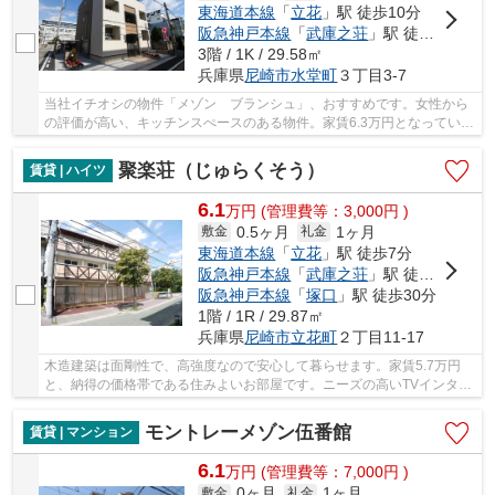
東海道本線
「
立花
」駅 徒歩10分
阪急神戸本線
「
武庫之荘
」駅 徒歩16分
3階 / 1K / 29.58㎡
兵庫県
尼崎市
水堂町
３丁目3-7
当社イチオシの物件「メゾン ブランシュ」、おすすめです。女性から
の評価が高い、キッチンスぺースのある物件。家賃6.3万円となっている
おススメの物件です。専用の駐輪場があり、引...
聚楽荘（じゅらくそう）
賃貸 | ハイツ
6.1
万
円
(管理費等：3,000円 )
0.5ヶ月
1ヶ月
敷金
礼金
東海道本線
「
立花
」駅 徒歩7分
阪急神戸本線
「
武庫之荘
」駅 徒歩23分
阪急神戸本線
「
塚口
」駅 徒歩30分
1階 / 1R / 29.87㎡
兵庫県
尼崎市
立花町
２丁目11-17
木造建築は面剛性で、高強度なので安心して暮らせます。家賃5.7万円
と、納得の価格帯である住みよいお部屋です。ニーズの高いTVインター
ホン付き物件となっています。オートロックの防...
モントレーメゾン伍番館
賃貸 | マンション
6.1
万
円
(管理費等：7,000円 )
0ヶ月
1ヶ月
敷金
礼金