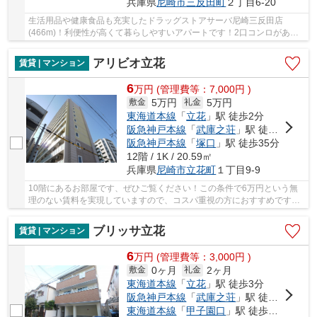
兵庫県
尼崎市
三反田町
２丁目6-20
生活用品や健康食品も充実したドラッグストアサーバ尼崎三反田店
(466m)！利便性が高くて暮らしやすいアパートです！2口コンロがある
ことで料理への意欲があがるかもしれません！駐車場...
アリビオ立花
賃貸 | マンション
6
万
円
(管理費等：7,000円 )
5万円
5万円
敷金
礼金
東海道本線
「
立花
」駅 徒歩2分
阪急神戸本線
「
武庫之荘
」駅 徒歩26分
阪急神戸本線
「
塚口
」駅 徒歩35分
12階 / 1K / 20.59㎡
兵庫県
尼崎市
立花町
１丁目9-9
10階にあるお部屋です、ぜひご覧ください！この条件で6万円という無
理のない賃料を実現していますので、コスパ重視の方におすすめです！
掃除に手間のかからないIHキッチンはいかがです...
ブリッサ立花
賃貸 | マンション
6
万
円
(管理費等：3,000円 )
0ヶ月
2ヶ月
敷金
礼金
東海道本線
「
立花
」駅 徒歩3分
阪急神戸本線
「
武庫之荘
」駅 徒歩22分
東海道本線
「
甲子園口
」駅 徒歩37分