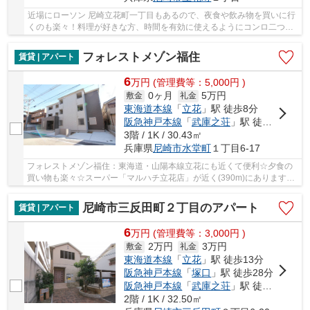
近場にローソン 尼崎立花町一丁目もあるので、夜食や飲み物を買いに行
くのも楽々！料理が好きな方、時間を有効に使えるようにコンロ二つ使
えます♪機能性やデザインが特徴的なお部屋☆BS...
フォレストメゾン福住
賃貸 | アパート
6
万
円
(管理費等：5,000円 )
0ヶ月
5万円
敷金
礼金
東海道本線
「
立花
」駅 徒歩8分
阪急神戸本線
「
武庫之荘
」駅 徒歩18分
3階 / 1K / 30.43㎡
兵庫県
尼崎市
水堂町
１丁目6-17
フォレストメゾン福住：東海道・山陽本線立花にも近くて便利☆夕食の
買い物も楽々☆スーパー「マルハチ立花店」が近く(390m)にあります☆
住む人のことを考えた落ち着いた造りのアパート物...
尼崎市三反田町２丁目のアパート
賃貸 | アパート
6
万
円
(管理費等：3,000円 )
2万円
3万円
敷金
礼金
東海道本線
「
立花
」駅 徒歩13分
阪急神戸本線
「
塚口
」駅 徒歩28分
阪急神戸本線
「
武庫之荘
」駅 徒歩34分
2階 / 1K / 32.50㎡