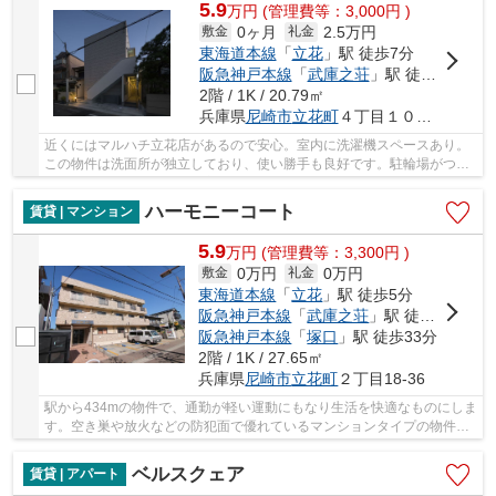
5.9
万
円
(管理費等：3,000円 )
0ヶ月
2.5万円
敷金
礼金
東海道本線
「
立花
」駅 徒歩7分
阪急神戸本線
「
武庫之荘
」駅 徒歩19分
2階 / 1K / 20.79㎡
兵庫県
尼崎市
立花町
４丁目１０－２７
近くにはマルハチ立花店があるので安心。室内に洗濯機スペースあり。
この物件は洗面所が独立しており、使い勝手も良好です。駐輪場がつい
ているので、自転車持ちの方にもオススメです...
ハーモニーコート
賃貸 | マンション
5.9
万
円
(管理費等：3,300円 )
0万円
0万円
敷金
礼金
東海道本線
「
立花
」駅 徒歩5分
阪急神戸本線
「
武庫之荘
」駅 徒歩24分
阪急神戸本線
「
塚口
」駅 徒歩33分
2階 / 1K / 27.65㎡
兵庫県
尼崎市
立花町
２丁目18-36
駅から434mの物件で、通勤が軽い運動にもなり生活を快適なものにしま
す。空き巣や放火などの防犯面で優れているマンションタイプの物件で
す。ダニなども気にならないフローリングの快...
ベルスクェア
賃貸 | アパート