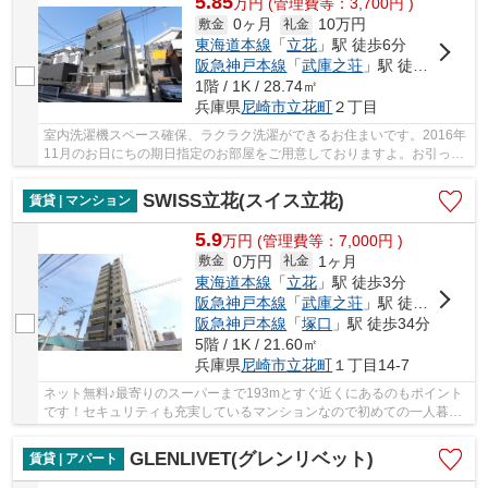
5.85
万
円
(管理費等：3,700円 )
0ヶ月
10万円
敷金
礼金
東海道本線
「
立花
」駅 徒歩6分
阪急神戸本線
「
武庫之荘
」駅 徒歩21分
1階 / 1K / 28.74㎡
兵庫県
尼崎市
立花町
２丁目
室内洗濯機スペース確保、ラクラク洗濯ができるお住まいです。2016年
11月のお日にちの期日指定のお部屋をご用意しておりますよ。お引っ越
し後のサポートも充実したアパート物件。フロ...
SWISS立花(スイス立花)
賃貸 | マンション
5.9
万
円
(管理費等：7,000円 )
0万円
1ヶ月
敷金
礼金
東海道本線
「
立花
」駅 徒歩3分
阪急神戸本線
「
武庫之荘
」駅 徒歩24分
阪急神戸本線
「
塚口
」駅 徒歩34分
5階 / 1K / 21.60㎡
兵庫県
尼崎市
立花町
１丁目14-7
ネット無料♪最寄りのスーパーまで193mとすぐ近くにあるのもポイント
です！セキュリティも充実しているマンションなので初めての一人暮ら
しでも安心です！自慢の自転車はあるけど置き場...
GLENLIVET(グレンリベット)
賃貸 | アパート