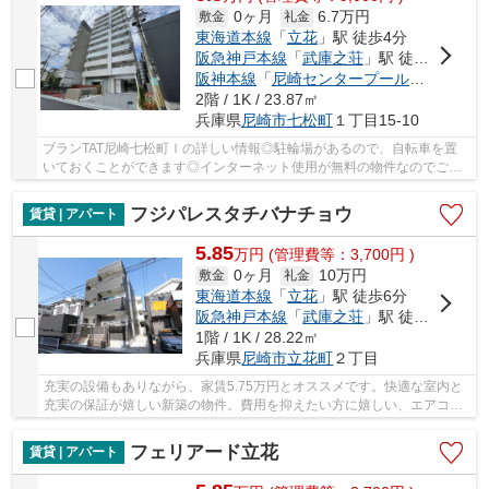
0ヶ月
6.7万円
敷金
礼金
東海道本線
「
立花
」駅 徒歩4分
阪急神戸本線
「
武庫之荘
」駅 徒歩31分
阪神本線
「
尼崎センタープール前
」駅 徒歩
2階 / 1K / 23.87㎡
兵庫県
尼崎市
七松町
１丁目15-10
ブランTAT尼崎七松町Ⅰの詳しい情報◎駐輪場があるので、自転車を置
いておくことができます◎インターネット使用が無料の物件なのでご自
宅での通信料を抑えられます◎二口コンロが付いてい...
フジパレスタチバナチョウ
賃貸 | アパート
5.85
万
円
(管理費等：3,700円 )
0ヶ月
10万円
敷金
礼金
東海道本線
「
立花
」駅 徒歩6分
阪急神戸本線
「
武庫之荘
」駅 徒歩21分
1階 / 1K / 28.22㎡
兵庫県
尼崎市
立花町
２丁目
充実の設備もありながら、家賃5.75万円とオススメです。快適な室内と
充実の保証が嬉しい新築の物件。費用を抑えたい方に嬉しい、エアコン
完備のアパートとなっています。CATV受信環境...
フェリアード立花
賃貸 | アパート