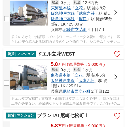
0ヶ月
12.6万円
敷金
礼金
東海道本線
「
立花
」駅 徒歩8分
阪急神戸本線
「
武庫之荘
」駅 徒歩19分
阪急神戸本線
「
塚口
」駅 徒歩35分
3階 / 1K / 25.80㎡
兵庫県
尼崎市
立花町
４丁目7-1
多くの方からご好評頂いているワコーレヴィータ立花のご紹介です。暮
らしに安心感のある防犯カメラの付いた物件です。システムキッチンが
あり、お料理と後片付けが手早くできます。フ...
ドエル立花WEST
賃貸 | マンション
5.8
万
円
(管理費等：3,000円 )
0ヶ月
1ヶ月
敷金
礼金
東海道本線
「
立花
」駅 徒歩5分
阪急神戸本線
「
武庫之荘
」駅 徒歩27分
1階 / 1K / 25.51㎡
兵庫県
尼崎市
西立花町
２丁目122
ドエル立花WEST：東海道・山陽本線立花にも近くて便利。新たな回線
工事が必要ない、経済的なネット回線工事済み物件です。こだわりのあ
る方も多い、独立洗面所のある物件となっていま...
ブランTAT尼崎七松町Ⅰ
賃貸 | マンション
5.8
万
円
(管理費等：9,000円 )