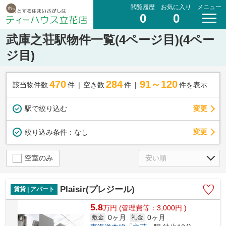
閲覧履歴
お気に入り
メニュー
0
0
武庫之荘駅物件一覧(4ページ目)(4ペー
ジ目)
470
284
91～120
該当物件数
件
空き数
件
件を表示
駅で絞り込む
変更
変更
絞り込み条件：
なし
空室のみ
Plaisir(プレジール)
賃貸 | アパート
5.8
万
円
(管理費等：3,000円 )
0ヶ月
0ヶ月
敷金
礼金