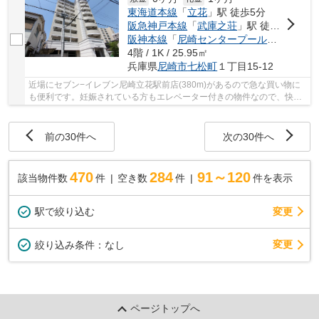
東海道本線
「
立花
」駅 徒歩5分
阪急神戸本線
「
武庫之荘
」駅 徒歩30分
阪神本線
「
尼崎センタープール前
」駅 徒歩
4階 / 1K / 25.95㎡
兵庫県
尼崎市
七松町
１丁目15-12
近場にセブン−イレブン尼崎立花駅前店(380m)があるので急な買い物に
も便利です。妊娠されている方もエレベーター付きの物件なので、快適
に暮らすことができます。CATVは様々な番組を楽...
前の30件へ
次の30件へ
470
284
91～120
該当物件数
件
空き数
件
件を表示
駅で絞り込む
変更
変更
絞り込み条件：
なし
ページトップへ