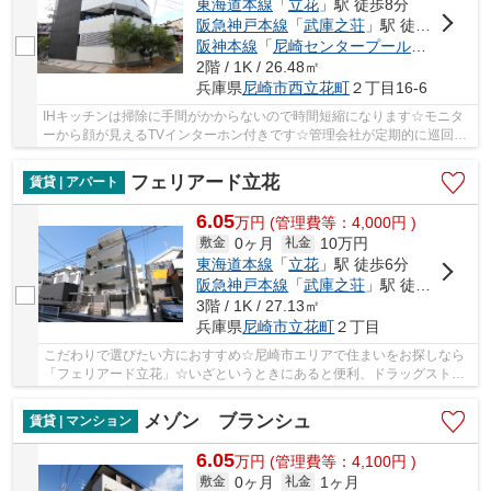
東海道本線
「
立花
」駅 徒歩8分
阪急神戸本線
「
武庫之荘
」駅 徒歩33分
阪神本線
「
尼崎センタープール前
」駅 徒歩
2階 / 1K / 26.48㎡
兵庫県
尼崎市
西立花町
２丁目16-6
IHキッチンは掃除に手間がかからないので時間短縮になります☆モニタ
ーから顔が見えるTVインターホン付きです☆管理会社が定期的に巡回し
ています☆綺麗に整備されている賃貸物件は住み心...
フェリアード立花
賃貸 | アパート
6.05
万
円
(管理費等：4,000円 )
0ヶ月
10万円
敷金
礼金
東海道本線
「
立花
」駅 徒歩6分
阪急神戸本線
「
武庫之荘
」駅 徒歩21分
3階 / 1K / 27.13㎡
兵庫県
尼崎市
立花町
２丁目
こだわりで選びたい方におすすめ☆尼崎市エリアで住まいをお探しなら
「フェリアード立花」☆いざというときにあると便利、ドラッグストア
「ドラックストアライフォート立花店」もすぐ近...
メゾン ブランシュ
賃貸 | マンション
6.05
万
円
(管理費等：4,100円 )
0ヶ月
1ヶ月
敷金
礼金