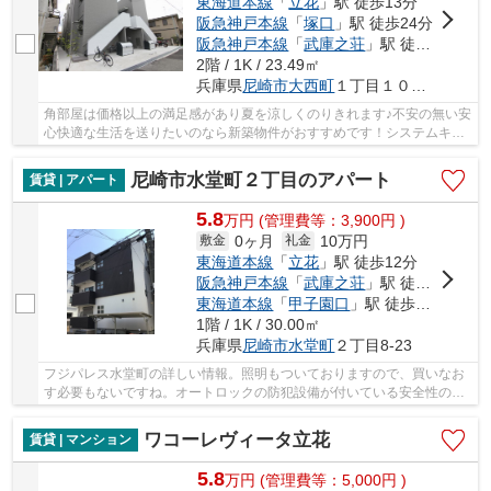
東海道本線
「
立花
」駅 徒歩13分
阪急神戸本線
「
塚口
」駅 徒歩24分
阪急神戸本線
「
武庫之荘
」駅 徒歩25分
2階 / 1K / 23.49㎡
兵庫県
尼崎市
大西町
１丁目１０－１０
角部屋は価格以上の満足感があり夏を涼しくのりきれます♪不安の無い安
心快適な生活を送りたいのなら新築物件がおすすめです！システムキッ
チンがあり、お料理と後片付けが手早くできま...
尼崎市水堂町２丁目のアパート
賃貸 | アパート
5.8
万
円
(管理費等：3,900円 )
0ヶ月
10万円
敷金
礼金
東海道本線
「
立花
」駅 徒歩12分
阪急神戸本線
「
武庫之荘
」駅 徒歩19分
東海道本線
「
甲子園口
」駅 徒歩27分
1階 / 1K / 30.00㎡
兵庫県
尼崎市
水堂町
２丁目8-23
フジパレス水堂町の詳しい情報。照明もついておりますので、買いなお
す必要もないですね。オートロックの防犯設備が付いている安全性の高
い物件です。快適な暮らしを守るTVインターホ...
ワコーレヴィータ立花
賃貸 | マンション
5.8
万
円
(管理費等：5,000円 )