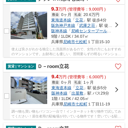
9.3
万
円
(管理費等：9,000円 )
0ヶ月
20.6万円
敷金
礼金
東海道本線
「
立花
」駅 徒歩4分
阪急神戸本線
「
武庫之荘
」駅 徒歩31分
阪神本線
「
尼崎センタープール前
」駅 徒歩
9階 / 1LDK / 34.07㎡
兵庫県
尼崎市
七松町
１丁目15-10
使えば良さがわかる独立した洗面所があるので、女性の方にもおすすめ
のマンションです。お財布にも優しい、照明要らずの明るいマンション
となっています。駅まで4分と、駅近でアクセス...
Ｄ－room立花
賃貸 | マンション
9.4
万
円
(管理費等：6,000円 )
0ヶ月
1ヶ月
敷金
礼金
東海道本線
「
立花
」駅 徒歩5分
阪神本線
「
出屋敷
」駅 バス29分
1階 / 1LDK / 42.05㎡
兵庫県
尼崎市
七松町
１丁目11-19
調べ物も買い物もパソコン一台で！インターネット有り物件で試してみ
てください！居住者用の駐輪場が付いている物件です！空いている駐車
場があるので、近くに車を駐車できます！現在...