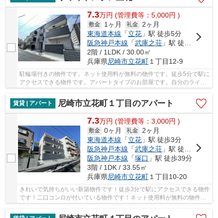
7.3
万
円
(管理費等：5,000円 )
1ヶ月
2ヶ月
敷金
礼金
東海道本線
「
立花
」駅 徒歩5分
阪急神戸本線
「
武庫之荘
」駅 徒歩27分
2階 / 1LDK / 30.00㎡
兵庫県
尼崎市
立花町
１丁目12-9
駐輪場付きの物件です。ネット使用料が無料の物件です。徒歩5分で駅に
アクセスできる物件です。アパートタイプのお部屋です。自分のライフ
スタイルに必要なお住まいをお選びください。...
尼崎市立花町１丁目のアパート
賃貸 | アパート
7.3
万
円
(管理費等：3,000円 )
0ヶ月
2ヶ月
敷金
礼金
東海道本線
「
立花
」駅 徒歩3分
阪急神戸本線
「
武庫之荘
」駅 徒歩28分
阪急神戸本線
「
塚口
」駅 徒歩39分
3階 / 1DK / 33.55㎡
兵庫県
尼崎市
立花町
１丁目10-20
きれいで気持ちがいい新築物件です！徒歩3分で駅にアクセスできる物件
です！二口コンロが付いている物件です！ネット使用料が無料の物件で
す！お住まいをお探しの方は、当社オススメの...