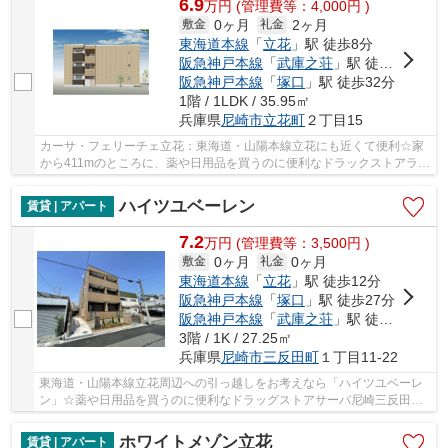
6.9
万
円
(管理費等：4,000円 )
0ヶ月
2ヶ月
敷金
礼金
東海道本線
「
立花
」駅 徒歩8分
阪急神戸本線
「
武庫之荘
」駅 徒歩25分
阪急神戸本線
「
塚口
」駅 徒歩32分
1階 / 1LDK / 35.95㎡
兵庫県
尼崎市
立花町
２丁目15
カーサ・フェリーチェ立花：東海道・山陽本線立花にも近くて便利☆家
から411mのところに、薬や日用品を買うのに便利なドラックストアライ
フォート立花店があります☆宅配ボックスに鍵を...
ハイツユベーレン
賃貸 | アパート
7.2
万
円
(管理費等：3,500円 )
0ヶ月
0ヶ月
敷金
礼金
東海道本線
「
立花
」駅 徒歩12分
阪急神戸本線
「
塚口
」駅 徒歩27分
阪急神戸本線
「
武庫之荘
」駅 徒歩29分
3階 / 1K / 27.25㎡
兵庫県
尼崎市
三反田町
１丁目11-22
東海道・山陽本線立花周辺への引っ越しをお考えなら「ハイツユベーレ
ン」☆薬や日用品を買うのに便利なドラッグストアサーバ尼崎三反田店
まで、207mです☆宅配ボックス付きです☆尼崎市に...
ホワイトメゾン立花
賃貸 | アパート