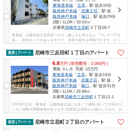
東海道本線
「
立花
」駅 徒歩10分
阪急神戸本線
「
武庫之荘
」駅 徒歩24分
阪急神戸本線
「
塚口
」駅 徒歩29分
2階 / 1LDK / 30.63㎡
兵庫県
尼崎市
立花町
３丁目28-7
東海道・山陽本線立花周辺への引っ越しをお考えなら「アレグリア立
花」。防犯カメラがありますので、犯罪の発生を抑制できます。ビジネ
スマンには必須の、インターネット有り物件です...
尼崎市三反田町１丁目のアパート
賃貸 | アパート
6.8
万
円
(管理費等：3,000円 )
0ヶ月
10万円
敷金
礼金
東海道本線
「
立花
」駅 徒歩10分
阪急神戸本線
「
武庫之荘
」駅 徒歩28分
阪急神戸本線
「
塚口
」駅 徒歩31分
3階 / 1LDK / 29.88㎡
兵庫県
尼崎市
三反田町
１丁目12-1
CROUD立花：東海道・山陽本線立花にも近くて便利♪歩いて315mのと
ころに尼崎大西郵便局があります♪洗面所は浴室から独立しており、お風
呂の湿気を避けられます♪大量の洗濯物もバルコニ...
尼崎市立花町２丁目のアパート
賃貸 | アパート