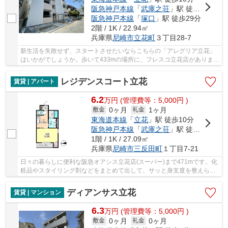
阪急神戸本線
「
武庫之荘
」駅 徒歩24分
阪急神戸本線
「
塚口
」駅 徒歩29分
2階 / 1K / 22.94㎡
兵庫県
尼崎市
立花町
３丁目28-7
新生活を失敗せず、スタートさせたいならこちらの「アレグリア立花」
はいかがでしょうか。歩いて433mの場所に、フレスコ立花店がありま
す。初の一人暮らしをきっかけにお料理も楽しめ...
レジデンスコート立花
賃貸 | アパート
6.2
万
円
(管理費等：5,000円 )
0ヶ月
1ヶ月
敷金
礼金
東海道本線
「
立花
」駅 徒歩10分
阪急神戸本線
「
武庫之荘
」駅 徒歩29分
1階 / 1K / 27.09㎡
兵庫県
尼崎市
三反田町
１丁目7-21
日々の暮らしに便利な阪急オアシス立花店(スーパー)まで471mです。化
粧品やスタイリング剤などをまとめて出して、サッと身支度を整えられ
る独立洗面台があります。こちらの物件はアパ...
ディアンサス立花
賃貸 | マンション
6.3
万
円
(管理費等：5,000円 )
0ヶ月
0ヶ月
敷金
礼金