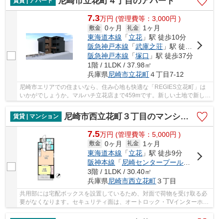
尼崎市立花町４丁目のアパート
賃貸 | アパート
7.3
万
円
(管理費等：3,000円 )
0ヶ月
1ヶ月
敷金
礼金
東海道本線
「
立花
」駅 徒歩10分
阪急神戸本線
「
武庫之荘
」駅 徒歩17分
阪急神戸本線
「
塚口
」駅 徒歩37分
1階 / 1LDK / 37.98㎡
兵庫県
尼崎市
立花町
４丁目7-12
尼崎市エリアでの住まいなら、住み心地も快適な「REGIES立花町」は
いかがでしょうか。マルハチ立花店まで459mです。新しい土地で新しい
生活を。魅力的なお部屋を尼崎市エリアの東海道...
尼崎市西立花町３丁目のマンション
賃貸 | マンション
7.5
万
円
(管理費等：5,000円 )
0ヶ月
1ヶ月
敷金
礼金
東海道本線
「
立花
」駅 徒歩9分
阪神本線
「
尼崎センタープール前
」駅 徒歩
3階 / 1LDK / 30.40㎡
兵庫県
尼崎市
西立花町
３丁目
共用部には宅配ボックスを設置しているため、対面で荷物を受け取る必
要がなくなります。セキュリティ面は、オートロック・TVインターホン
などを設置しているので安全面でも優れており...