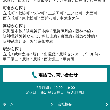
尼崎市
/
西宮市
/
大阪市淀川区
/
八尾市
/
松原市
/
寝屋川市
町名から探す
立花町
/
七松町
/
水堂町
/
三反田町
/
上ノ島町
/
大西町
/
西立花町
/
東七松町
/
西難波町
/
南武庫之荘
路線から探す
東海道本線
/
阪急神戸本線
/
阪急伊丹線
/
阪神本線
/
阪神電鉄阪神なんば
/
福知山線
/
東西線
/
阪急今津線
/
阪神武庫川線
/
阪急京都本線
駅から探す
立花
/
武庫之荘
/
塚口
/
出屋敷
/
尼崎センタープール前
/
甲子園口
/
尼崎
/
尼崎
/
西宮北口
/
甲東園
電話でお問い合わせ
営業時間：
10:00～19:00
定休日：
第1･第3火曜日 毎週水曜日
ホーム
会社概要