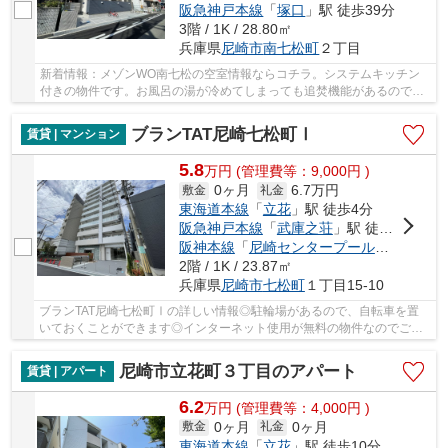
阪急神戸本線
「
塚口
」駅 徒歩39分
3階 / 1K / 28.80㎡
兵庫県
尼崎市
南七松町
２丁目
新着情報：メゾンWO南七松の空室情報ならコチラ。システムキッチン
付きの物件です。お風呂の湯が冷めてしまっても追焚機能があるので安
心。オートロック付きなら関係者以外の立ち入り...
ブランTAT尼崎七松町Ⅰ
賃貸 | マンション
5.8
万
円
(管理費等：9,000円 )
0ヶ月
6.7万円
敷金
礼金
東海道本線
「
立花
」駅 徒歩4分
阪急神戸本線
「
武庫之荘
」駅 徒歩31分
阪神本線
「
尼崎センタープール前
」駅 徒歩
2階 / 1K / 23.87㎡
兵庫県
尼崎市
七松町
１丁目15-10
ブランTAT尼崎七松町Ⅰの詳しい情報◎駐輪場があるので、自転車を置
いておくことができます◎インターネット使用が無料の物件なのでご自
宅での通信料を抑えられます◎二口コンロが付いてい...
尼崎市立花町３丁目のアパート
賃貸 | アパート
6.2
万
円
(管理費等：4,000円 )
0ヶ月
0ヶ月
敷金
礼金
東海道本線
「
立花
」駅 徒歩10分