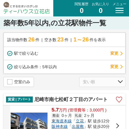
閲覧履歴
お気に入り
メニュー
0
0
築年数5年以内,の立花駅物件一覧
26
23
1～26
該当物件数
件
空き数
件
件を表示
駅で絞り込む
変更
変更
絞り込み条件：
5年以内
空室のみ
尼崎市南七松町２丁目のアパート
賃貸 | アパート
5.7
万
円
(管理費等：3,000円 )
0ヶ月
2ヶ月
敷金
礼金
東海道本線
「
立花
」駅 徒歩12分
阪神本線
「
出屋敷
」駅 徒歩20分