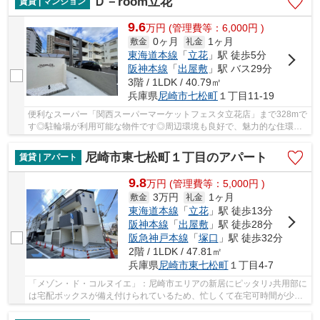
Ｄ－room立花
賃貸 | マンション
9.6
万
円
(管理費等：6,000円 )
0ヶ月
1ヶ月
敷金
礼金
東海道本線
「
立花
」駅 徒歩5分
阪神本線
「
出屋敷
」駅 バス29分
3階 / 1LDK / 40.79㎡
兵庫県
尼崎市
七松町
１丁目11-19
便利なスーパー「関西スーパーマーケットフェスタ立花店」まで328mで
す◎駐輪場が利用可能な物件です◎周辺環境も良好で、魅力的な住環境
のある、令和3年築の物件です◎三口コンロが付い...
尼崎市東七松町１丁目のアパート
賃貸 | アパート
9.8
万
円
(管理費等：5,000円 )
3万円
1ヶ月
敷金
礼金
東海道本線
「
立花
」駅 徒歩13分
阪神本線
「
出屋敷
」駅 徒歩28分
阪急神戸本線
「
塚口
」駅 徒歩32分
2階 / 1LDK / 47.81㎡
兵庫県
尼崎市
東七松町
１丁目4-7
「メゾン・ド・コルヌイエ」：尼崎市エリアの新居にピッタリ♪共用部に
は宅配ボックスが備え付けられているため、忙しくて在宅可時間が少な
くても荷物を受け取れます♪室内設備は洗面所...