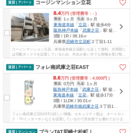
コージンマンション立花
賃貸 | アパート
8.4
万
円
(管理費等：- )
1ヶ月
0ヶ月
敷金
礼金
東海道本線
「
立花
」駅 徒歩4分
阪急神戸本線
「
武庫之荘
」駅 徒歩22分
3階 / 1R / 38.16㎡
兵庫県
尼崎市
立花町
２丁目1-11
コージンマンション立花：東海道本線立花駅にも近くて便利。共用部に
は宅配ボックスを設置しているため、外出が多い方でも荷物を受け取る
ことができます。今引っ越しをお考えの方にお...
フォレ南武庫之荘EAST
賃貸 | アパート
8.6
万
円
(管理費等：4,000円 )
0万円
1ヶ月
敷金
礼金
阪急神戸本線
「
武庫之荘
」駅 徒歩13分
東海道本線
「
立花
」駅 徒歩17分
3階 / 1LDK / 30.01㎡
兵庫県
尼崎市
南武庫之荘
３丁目18-6
フォレ南武庫之荘EASTの詳しい情報。セキュリティ面は、オートロッ
ク・TVインターホンなどを設置しているので安全面でも優れておりま
す。室内設備はシステムキッチン・エアコン・ネッ...
ブランTAT尼崎七松町Ⅰ
賃貸 | マンション