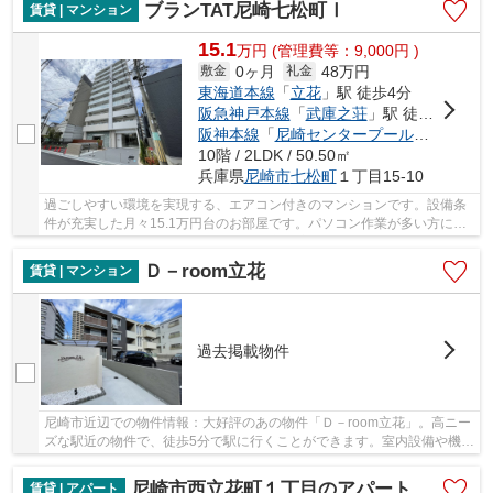
ブランTAT尼崎七松町Ⅰ
賃貸 | マンション
15.1
万
円
(管理費等：9,000円 )
0ヶ月
48万円
敷金
礼金
東海道本線
「
立花
」駅 徒歩4分
阪急神戸本線
「
武庫之荘
」駅 徒歩31分
阪神本線
「
尼崎センタープール前
」駅 徒歩
10階 / 2LDK / 50.50㎡
兵庫県
尼崎市
七松町
１丁目15-10
過ごしやすい環境を実現する、エアコン付きのマンションです。設備条
件が充実した月々15.1万円台のお部屋です。パソコン作業が多い方には
もってこいの物件マンション、光回線導入済み...
Ｄ－room立花
賃貸 | マンション
過去掲載物件
尼崎市近辺での物件情報：大好評のあの物件「Ｄ－room立花」。高ニー
ズな駅近の物件で、徒歩5分で駅に行くことができます。室内設備や機能
性にこだわったマンション物件です。物件をお...
尼崎市西立花町１丁目のアパート
賃貸 | アパート