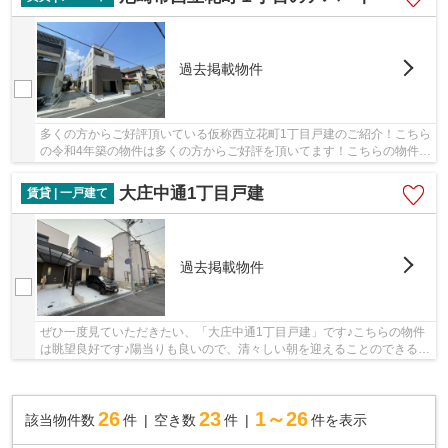
過去掲載物件
多くの方からご好評頂いている仮称西立花町1丁目戸建のご紹介！こちら
の令和4年築の物件は多くの方からご好評を頂いてます！こちらの物件
は、陽当たり良好です！外観タイル張りは、長...
大庄中通1丁目戸建
賃貸 | 一戸建て
過去掲載物件
ぜひ一度見ていただきたい、「大庄中通1丁目戸建」です♪こちらの物件
は眺望良好です♪陽当りも良いので、清々しい朝を迎えることのできる物
件です♪広々とした間取りが魅力的な、開放感...
26
23
1～26
該当物件数
件
空き数
件
件を表示