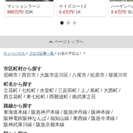
マンションラージ
ケイズコート2
ハーゲンベ
980万円
/ 2DK
6.4万円
/ 1K
9.4万円
/ 3
ページトップへ
ティーハウス
>
ブログ記事一覧
>
お盆の予定は！？
市区町村から探す
尼崎市
/
西宮市
/
大阪市淀川区
/
八尾市
/
松原市
/
寝屋川市
町名から探す
立花町
/
七松町
/
水堂町
/
三反田町
/
上ノ島町
/
大西町
/
西立花町
/
東七松町
/
西難波町
/
南武庫之荘
路線から探す
東海道本線
/
阪急神戸本線
/
阪急伊丹線
/
阪神本線
/
阪神電鉄阪神なんば
/
福知山線
/
東西線
/
阪急今津線
/
阪神武庫川線
/
阪急京都本線