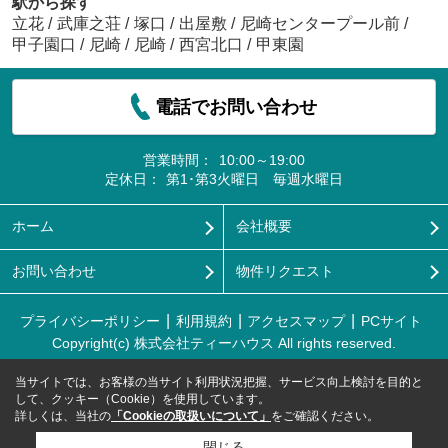
駅から探す
立花
/
武庫之荘
/
塚口
/
出屋敷
/
尼崎センタープール前
/
甲子園口
/
尼崎
/
尼崎
/
西宮北口
/
甲東園
電話でお問い合わせ
営業時間：
10:00～19:00
定休日：
第1･第3火曜日 毎週水曜日
ホーム
会社概要
お問い合わせ
物件リクエスト
プライバシーポリシー
利用規約
アクセスマップ
PCサイト
Copyright(c) 株式会社ティーハウス All rights reserved.
当サイトでは、お客様の当サイト利用状況把握、サービス向上検討を目的と
して、クッキー（Cookie）を使用しています。
詳しくは、当社の
「Cookieの取扱いについて」
をご確認ください。
閉じる