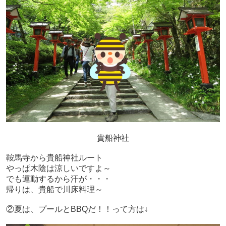
貴船神社
鞍馬寺から貴船神社ルート
やっぱ木陰は涼しいですよ～
でも運動するから汗が・・・
帰りは、貴船で川床料理～
②夏は、プールとBBQだ！！って方は↓