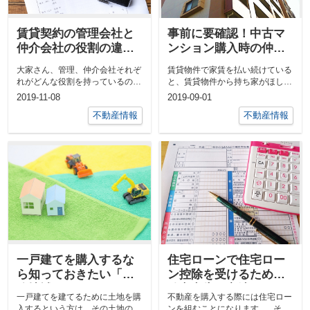
賃貸契約の管理会社と
事前に要確認！中古マ
仲介会社の役割の違い
ンション購入時の仲介
について解説！
手数料とは？
大家さん、管理、仲介会社それぞ
賃貸物件で家賃を払い続けている
れがどんな役割を持っているの
と、賃貸物件から持ち家がほしい
か、気になる人も多いのではない
と考える方が多いと思います。
2019-11-08
2019-09-01
&nbs...
でしょうか。...
不動産情報
不動産情報
一戸建てを購入するな
住宅ローンで住宅ロー
ら知っておきたい「用
ン控除を受けるための
途地域」とは？
確定申告の方法とは
一戸建てを建てるために土地を購
不動産を購入する際には住宅ロー
入するという方は、その土地の
ンを組むことになります。 その