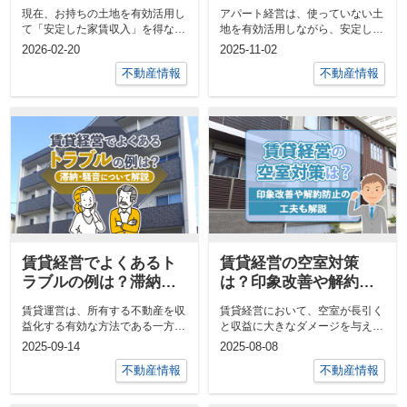
ついても解説
れも解説
現在、お持ちの土地を有効活用し
アパート経営は、使っていない土
て「安定した家賃収入」を得なが
地を有効活用しながら、安定した
ら、「ご自身の住まい」も同時に
収入を得られる方法として注目を
2026-02-20
2025-11-02
確保できる...
集めていま...
不動産情報
不動産情報
賃貸経営でよくあるト
賃貸経営の空室対策
ラブルの例は？滞納・
は？印象改善や解約防
騒音について解説
止の工夫も解説
賃貸運営は、所有する不動産を収
賃貸経営において、空室が長引く
益化する有効な方法である一方、
と収益に大きなダメージを与える
家主がトラブルに悩まされる可能
ため、早めの対策が重要ではない
2025-09-14
2025-08-08
性もあ...
でしょ...
不動産情報
不動産情報