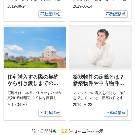
「用途地域」が何であるか確認し
際には住宅ローン控除を...
2019-08-24
2019-06-14
ておかなくて...
不動産情報
不動産情報
住宅購入する際の契約
築浅物件の定義とは？
から引き渡しまでの流
新築物件や中古物件と
れをご紹介！
はどう違うの？
尼崎市は「本当に住みやすい街大
マンションの購入を検討して物件
賞2018in関西」で1位を獲得しま
を探していると、新築物件と中古
した。 大阪・神...
物件のほかに、築浅物件という言
2019-04-30
2019-04-23
葉を目にす...
不動産情報
不動産情報
12
該当公開件数：
件
1～12
件を表示