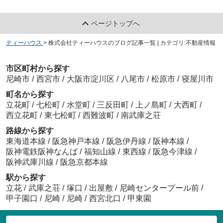
ページトップへ
ティーハウス
>
株式会社ティーハウスのブログ記事一覧 | カテゴリ:不動産情報
市区町村から探す
尼崎市
/
西宮市
/
大阪市淀川区
/
八尾市
/
松原市
/
寝屋川市
町名から探す
立花町
/
七松町
/
水堂町
/
三反田町
/
上ノ島町
/
大西町
/
西立花町
/
東七松町
/
西難波町
/
南武庫之荘
路線から探す
東海道本線
/
阪急神戸本線
/
阪急伊丹線
/
阪神本線
/
阪神電鉄阪神なんば
/
福知山線
/
東西線
/
阪急今津線
/
阪神武庫川線
/
阪急京都本線
駅から探す
立花
/
武庫之荘
/
塚口
/
出屋敷
/
尼崎センタープール前
/
甲子園口
/
尼崎
/
尼崎
/
西宮北口
/
甲東園