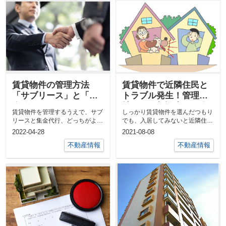
賃貸物件の管理方法
賃貸物件で近隣住民と
「サブリース」と「集
トラブル発生！管理会
金代行」はどっちがい
社などの相談先を紹介
賃貸物件を管理するうえで、サブ
しっかり賃貸物件を選んだつもり
い？
リースと集金代行、どっちがよい
でも、入居してみないと近隣住民
のか悩んでいる方も多いのではな
がどんな人かは分かりません。
2022-04-28
2021-08-08
...
いでしょう...
不動産情報
不動産情報