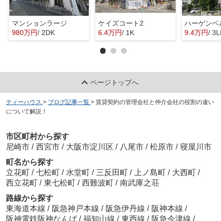
マンションラージ
ケイズコート2
ハーゲンベ
980万円
/ 2DK
6.4万円
/ 1K
9.4万円
/ 3
ページトップへ
ティーハウス
>
ブログ記事一覧
>
賃貸契約の管理会社と仲介会社の役割の違い
について解説！
市区町村から探す
尼崎市
/
西宮市
/
大阪市淀川区
/
八尾市
/
松原市
/
寝屋川市
町名から探す
立花町
/
七松町
/
水堂町
/
三反田町
/
上ノ島町
/
大西町
/
西立花町
/
東七松町
/
西難波町
/
南武庫之荘
路線から探す
東海道本線
/
阪急神戸本線
/
阪急伊丹線
/
阪神本線
/
阪神電鉄阪神なんば
/
福知山線
/
東西線
/
阪急今津線
/