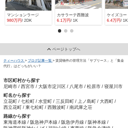
マンションラージ
カサラーテ西難波
ケイズコー
980万円
/ 2DK
6.1万円
/ 1K
6.4万円
/ 1K
ページトップへ
ティーハウス
>
ブログ記事一覧
>
賃貸物件の管理方法「サブリース」と「集金
代行」はどっちがいい？
市区町村から探す
尼崎市
/
西宮市
/
大阪市淀川区
/
八尾市
/
松原市
/
寝屋川市
町名から探す
立花町
/
七松町
/
水堂町
/
三反田町
/
上ノ島町
/
大西町
/
西立花町
/
東七松町
/
西難波町
/
南武庫之荘
路線から探す
東海道本線
/
阪急神戸本線
/
阪急伊丹線
/
阪神本線
/