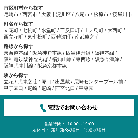
市区町村から探す
尼崎市
/
西宮市
/
大阪市淀川区
/
八尾市
/
松原市
/
寝屋川市
町名から探す
立花町
/
七松町
/
水堂町
/
三反田町
/
上ノ島町
/
大西町
/
西立花町
/
東七松町
/
西難波町
/
南武庫之荘
路線から探す
東海道本線
/
阪急神戸本線
/
阪急伊丹線
/
阪神本線
/
阪神電鉄阪神なんば
/
福知山線
/
東西線
/
阪急今津線
/
阪神武庫川線
/
阪急京都本線
駅から探す
立花
/
武庫之荘
/
塚口
/
出屋敷
/
尼崎センタープール前
/
甲子園口
/
尼崎
/
尼崎
/
西宮北口
/
甲東園
電話でお問い合わせ
営業時間：
10:00～19:00
定休日：
第1･第3火曜日 毎週水曜日