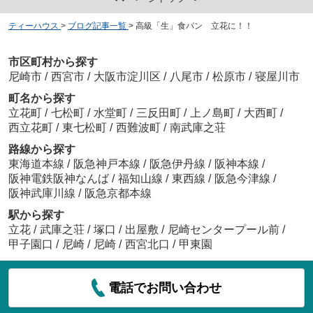
ティーハウス
>
ブログ記事一覧
>
高級「生」食パン 立花に！！
市区町村から探す
尼崎市
/
西宮市
/
大阪市淀川区
/
八尾市
/
松原市
/
寝屋川市
町名から探す
立花町
/
七松町
/
水堂町
/
三反田町
/
上ノ島町
/
大西町
/
西立花町
/
東七松町
/
西難波町
/
南武庫之荘
路線から探す
東海道本線
/
阪急神戸本線
/
阪急伊丹線
/
阪神本線
/
阪神電鉄阪神なんば
/
福知山線
/
東西線
/
阪急今津線
/
阪神武庫川線
/
阪急京都本線
駅から探す
立花
/
武庫之荘
/
塚口
/
出屋敷
/
尼崎センタープール前
/
甲子園口
/
尼崎
/
尼崎
/
西宮北口
/
甲東園
電話でお問い合わせ