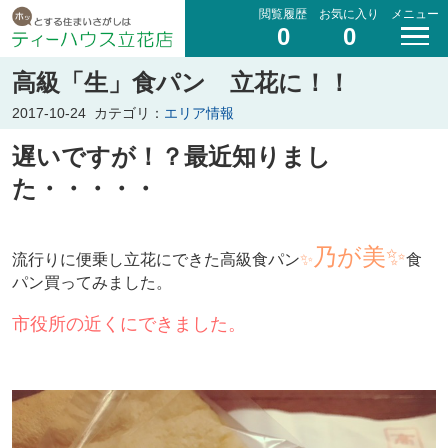
閲覧履歴
お気に入り
メニュー
0
0
高級「生」食パン 立花に！！
2017-10-24
カテゴリ：
エリア情報
遅いですが！？最近知りまし
た・・・・・
乃が美✨
流行りに便乗し立花にできた高級食パン
✨
食
パン買ってみました。
市役所の近くにできました。