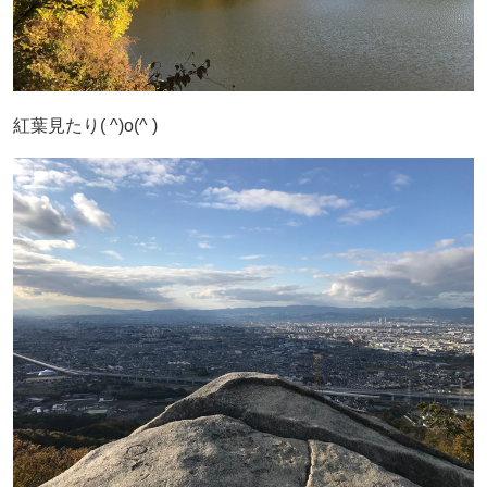
紅葉見たり( ^)o(^ )