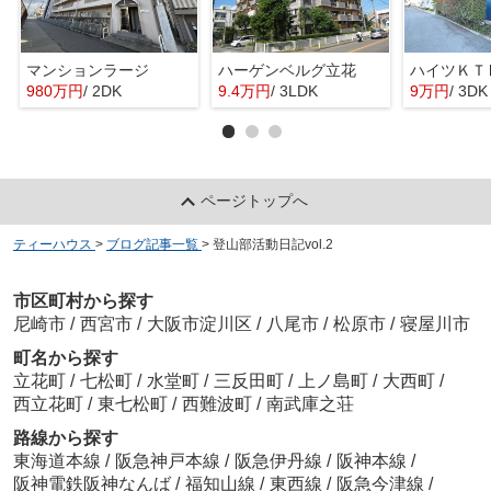
マンションラージ
ハーゲンベルグ立花
ハイツＫＴ
980万円
/ 2DK
9.4万円
/ 3LDK
9万円
/ 3DK
ページトップへ
ティーハウス
>
ブログ記事一覧
>
登山部活動日記vol.2
市区町村から探す
尼崎市
/
西宮市
/
大阪市淀川区
/
八尾市
/
松原市
/
寝屋川市
町名から探す
立花町
/
七松町
/
水堂町
/
三反田町
/
上ノ島町
/
大西町
/
西立花町
/
東七松町
/
西難波町
/
南武庫之荘
路線から探す
東海道本線
/
阪急神戸本線
/
阪急伊丹線
/
阪神本線
/
阪神電鉄阪神なんば
/
福知山線
/
東西線
/
阪急今津線
/