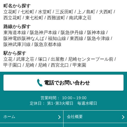
町名から探す
立花町
/
七松町
/
水堂町
/
三反田町
/
上ノ島町
/
大西町
/
西立花町
/
東七松町
/
西難波町
/
南武庫之荘
路線から探す
東海道本線
/
阪急神戸本線
/
阪急伊丹線
/
阪神本線
/
阪神電鉄阪神なんば
/
福知山線
/
東西線
/
阪急今津線
/
阪神武庫川線
/
阪急京都本線
駅から探す
立花
/
武庫之荘
/
塚口
/
出屋敷
/
尼崎センタープール前
/
甲子園口
/
尼崎
/
尼崎
/
西宮北口
/
甲東園
電話でお問い合わせ
営業時間：
10:00～19:00
定休日：
第1･第3火曜日 毎週水曜日
ホーム
会社概要