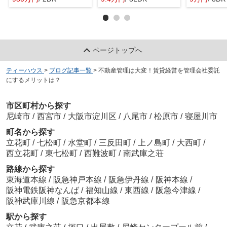
ページトップへ
ティーハウス
>
ブログ記事一覧
>
不動産管理は大変！賃貸経営を管理会社委託
にするメリットは？
市区町村から探す
尼崎市
/
西宮市
/
大阪市淀川区
/
八尾市
/
松原市
/
寝屋川市
町名から探す
立花町
/
七松町
/
水堂町
/
三反田町
/
上ノ島町
/
大西町
/
西立花町
/
東七松町
/
西難波町
/
南武庫之荘
路線から探す
東海道本線
/
阪急神戸本線
/
阪急伊丹線
/
阪神本線
/
阪神電鉄阪神なんば
/
福知山線
/
東西線
/
阪急今津線
/
阪神武庫川線
/
阪急京都本線
駅から探す