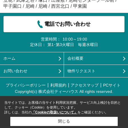
立花
/
武庫之荘
/
塚口
/
出屋敷
/
尼崎センタープール前
/
甲子園口
/
尼崎
/
尼崎
/
西宮北口
/
甲東園
電話でお問い合わせ
営業時間：
10:00～19:00
定休日：
第1･第3火曜日 毎週水曜日
ホーム
会社概要
お問い合わせ
物件リクエスト
プライバシーポリシー
利用規約
アクセスマップ
PCサイト
Copyright(c) 株式会社ティーハウス All rights reserved.
当サイトでは、お客様の当サイト利用状況把握、サービス向上検討を目的と
して、クッキー（Cookie）を使用しています。
詳しくは、当社の
「Cookieの取扱いについて」
をご確認ください。
閉じる