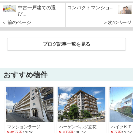
中古一戸建ての選
コンパクトマンショ...
び...
＜ 前のページ
＞次のページ
ブログ記事一覧を見る
おすすめ物件
マンションラージ
ハーゲンベルグ立花
ハイツＫＴ
980万円
/ 2DK
9.4万円
/ 3LDK
9万円
/ 3DK